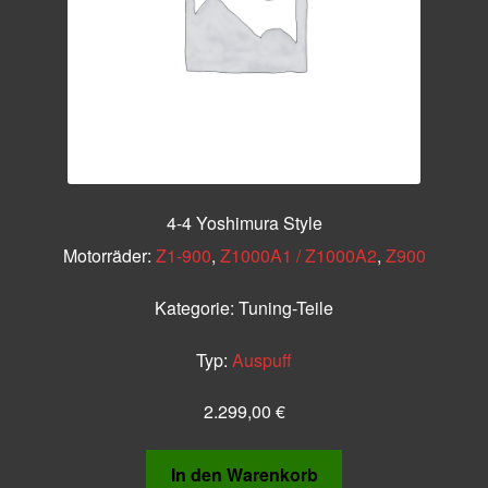
4-4 Yoshimura Style
Motorräder:
Z1-900
,
Z1000A1 / Z1000A2
,
Z900
Kategorie:
Tuning-Teile
Typ:
Auspuff
2.299,00
€
In den Warenkorb