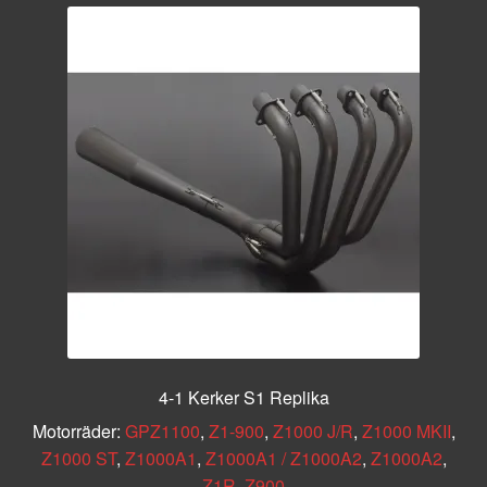
4-1 Kerker S1 Replika
Motorräder:
GPZ1100
,
Z1-900
,
Z1000 J/R
,
Z1000 MKII
,
Z1000 ST
,
Z1000A1
,
Z1000A1 / Z1000A2
,
Z1000A2
,
Z1R
,
Z900