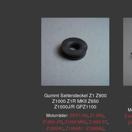
Gummi Seitendeckel Z1 Z900
Z1000 Z1R MKII Z650
Z1000J/R GPZ1100
Mo
Motorräder:
GPZ1100
,
Z1-900
,
Z10
Z1000 J/R
,
Z1000 MKII
,
Z1000 ST
,
Z
Z1000A1
,
Z1000A1 / Z1000A2
,