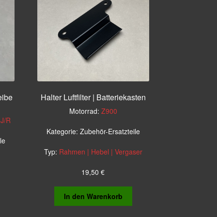
eibe
Halter Luftfilter | Batteriekasten
Motorrad:
Z900
J/R
Kategorie:
Zubehör-Ersatzteile
le
Typ:
Rahmen | Hebel | Vergaser
19,50
€
In den Warenkorb