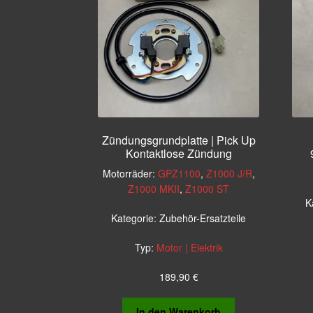
Zündungsgrundplatte | Pick Up
Kontaktlose Zündung
Motorräder:
GPZ1100
,
Z1000 J/R
,
Z1000 MKII
,
Z1000 ST
K
Kategorie:
Zubehör-Ersatzteile
Typ:
Motor | Elektrik
189,90
€
In den Warenkorb