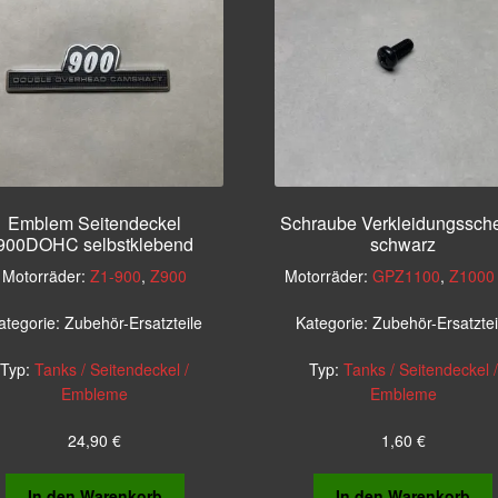
Emblem Seitendeckel
Schraube Verkleidungssch
900DOHC selbstklebend
schwarz
Motorräder:
Z1-900
,
Z900
Motorräder:
GPZ1100
,
Z1000 
ategorie:
Zubehör-Ersatzteile
Kategorie:
Zubehör-Ersatztei
Typ:
Tanks / Seitendeckel /
Typ:
Tanks / Seitendeckel /
Embleme
Embleme
24,90
€
1,60
€
In den Warenkorb
In den Warenkorb