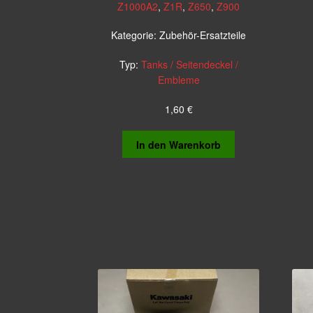
Z1000A2
,
Z1R
,
Z650
,
Z900
Kategorie:
Zubehör-Ersatzteile
Typ:
Tanks / Seitendeckel /
Embleme
1,60
€
In den Warenkorb