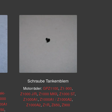
Schraube Tankemblem
Motorräder:
GPZ1100
,
Z1-900
,
ki-
Z1000 J/R
,
Z1000 MKII
,
Z1000 ST
,
000
Z1000A1
,
Z1000A1 / Z1000A2
,
00A1
Z1000A2
,
Z1R
,
Z650
,
Z900
650
,