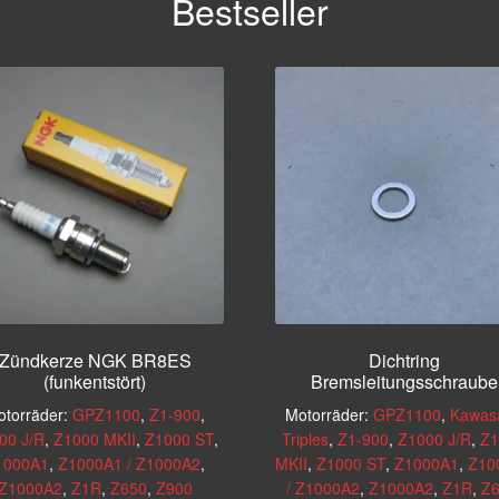
Bestseller
Zündkerze NGK BR8ES
Dichtring
(funkentstört)
Bremsleitungsschraube
torräder:
GPZ1100
,
Z1-900
,
Motorräder:
GPZ1100
,
Kawasa
00 J/R
,
Z1000 MKII
,
Z1000 ST
,
Triples
,
Z1-900
,
Z1000 J/R
,
Z1
1000A1
,
Z1000A1 / Z1000A2
,
MKII
,
Z1000 ST
,
Z1000A1
,
Z10
Z1000A2
,
Z1R
,
Z650
,
Z900
/ Z1000A2
,
Z1000A2
,
Z1R
,
Z