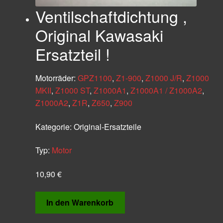
Ventilschaftdichtung ,
Original Kawasaki
Ersatzteil !
Motorräder:
GPZ1100
,
Z1-900
,
Z1000 J/R
,
Z1000
MKII
,
Z1000 ST
,
Z1000A1
,
Z1000A1 / Z1000A2
,
Z1000A2
,
Z1R
,
Z650
,
Z900
Kategorie:
Original-Ersatzteile
Typ:
Motor
10,90
€
In den Warenkorb