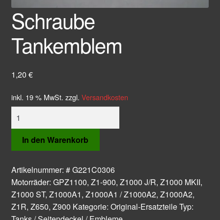
Schraube
Tankemblem
1,20
€
inkl. 19 % MwSt.
zzgl.
Versandkosten
Schraube
Tankemblem
Menge
In den Warenkorb
Artikelnummer:
# G221C0306
Motorräder:
GPZ1100
,
Z1-900
,
Z1000 J/R
,
Z1000 MKII
,
Z1000 ST
,
Z1000A1
,
Z1000A1 / Z1000A2
,
Z1000A2
,
Z1R
,
Z650
,
Z900
Kategorie:
Original-Ersatzteile
Typ:
Tanks / Seitendeckel / Embleme