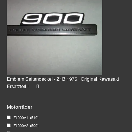
Emblem Seitendeckel - Z1B 1975 , Original Kawasaki
Ersatzteil !
Motorräder
Z1000A1
(519)
Z1000A2
(509)