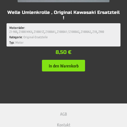
Welle Umlenkrolle , Original Kawasaki Ersatzteil
!
Motorräder:
Z1-900
,
Z1000 MKII
,
Z1000 ST
,
Z1000A1
,
Z1000A1 / Z1000A2
,
Z1000A2
,
Z1R
,
Z900
Kategorie:
Original-Ersatzteile
Typ:
Motor
8,50
€
In den Warenkorb
AGB
Kontakt