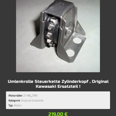
Umlenkrolle Steuerkette Zylinderkopf , Original
Kawasaki Ersatzteil !
Motorräder:
Z1-900
,
Z900
Kategorie:
Original-Ersatzteile
Typ:
Motor
219,00
€