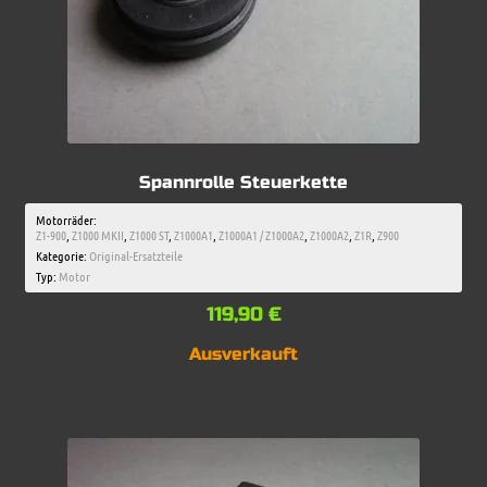
Spannrolle Steuerkette
Motorräder:
Z1-900
,
Z1000 MKII
,
Z1000 ST
,
Z1000A1
,
Z1000A1 / Z1000A2
,
Z1000A2
,
Z1R
,
Z900
Kategorie:
Original-Ersatzteile
Typ:
Motor
119,90
€
Ausverkauft