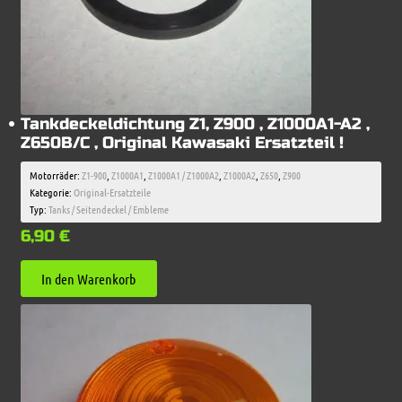
Tankdeckeldichtung Z1, Z900 , Z1000A1-A2 ,
Z650B/C , Original Kawasaki Ersatzteil !
Motorräder:
Z1-900
,
Z1000A1
,
Z1000A1 / Z1000A2
,
Z1000A2
,
Z650
,
Z900
Kategorie:
Original-Ersatzteile
Typ:
Tanks / Seitendeckel / Embleme
6,90
€
In den Warenkorb