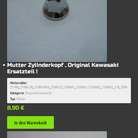
Mutter Zylinderkopf , Original Kawasaki
Ersatzteil !
Motorräder:
Z1-900
,
Z1000 J/R
,
Z1000 MKII
,
Z1000 ST
,
Z1000A1
,
Z1000A1 / Z1000A2
,
Z1000A2
,
Z1R
,
Z900
Kategorie:
Original-Ersatzteile
Typ:
Motor
8,90
€
In den Warenkorb