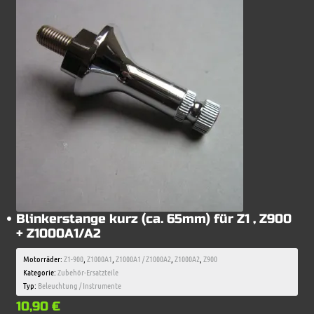
Blinkerstange kurz (ca. 65mm) für Z1 , Z900
+ Z1000A1/A2
Motorräder:
Z1-900
,
Z1000A1
,
Z1000A1 / Z1000A2
,
Z1000A2
,
Z900
Kategorie:
Zubehör-Ersatzteile
Typ:
Beleuchtung / Instrumente
10,90
€