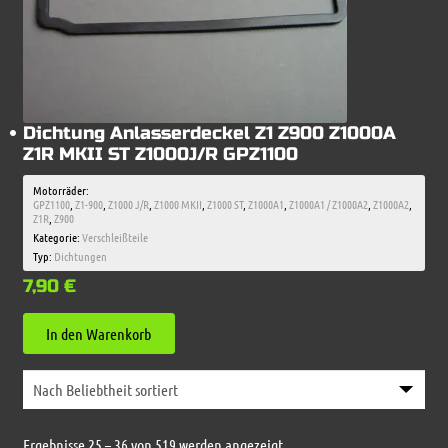
Dichtung Anlasserdeckel Z1 Z900 Z1000A
Z1R MKII ST Z1000J/R GPZ1100
Motorräder:
GPZ1100
,
Z1-900
,
Z1000 J/R
,
Z1000 MKII
,
Z1000 ST
,
Z1000A1
,
Z1000A1 / Z1000A2
,
Z1000A2
,
Z1R
,
Z900
Kategorie:
Verschleißteile
Typ:
Dichtungen
7,90
€
In den Warenkorb
Nach
Ergebnisse 25 – 36 von 519 werden angezeigt