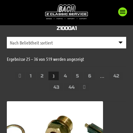
Z1000A1
Nach
Ergebnisse 25 – 36 von 519 werden angezeigt
Beliebtheit
sortiert
1
2
3
4
5
6
…
42
43
44