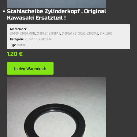
Stahlscheibe Zylinderkopf , Original
Kawasaki Ersatzteil !
Motorräder:
Z1-900
,
Z1000 MKII
,
Z1000 ST
,
Z1000A1
,
Z1000A1 / Z1000A2
,
Z1000A2
,
Z1R
,
Z900
Kategorie:
Zubehör-Ersatzteile
Typ:
Motor
1,20
€
In den Warenkorb