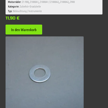
Motorräder:
Z1-900
,
Z1000A1
,
Z1000A1 / Z1000A2
,
Z1000A2
,
Z900
Kategorie:
Zubehör-Ersatzteile
Typ:
Beleuchtung / Instrumente
11,90
€
In den Warenkorb