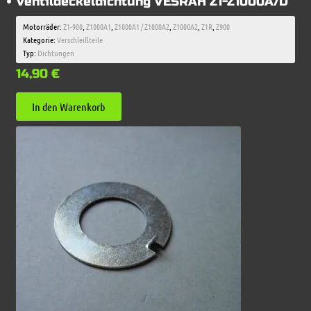
Ventildeckeldichtung VESRAH Z1-Z1000A/D
Motorräder:
Z1-900
,
Z1000A1
,
Z1000A1 / Z1000A2
,
Z1000A2
,
Z1R
,
Z900
Kategorie:
Verschleißteile
Typ:
Dichtungen
14,90
€
In den Warenkorb