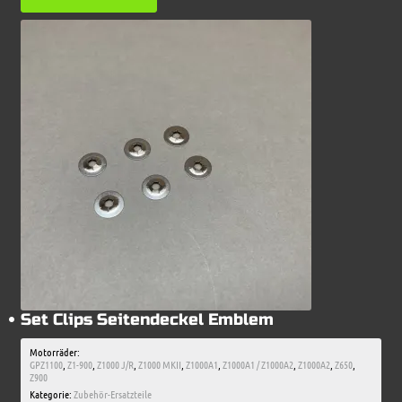
Set Clips Seitendeckel Emblem
Motorräder:
GPZ1100
,
Z1-900
,
Z1000 J/R
,
Z1000 MKII
,
Z1000A1
,
Z1000A1 / Z1000A2
,
Z1000A2
,
Z650
,
Z900
Kategorie:
Zubehör-Ersatzteile