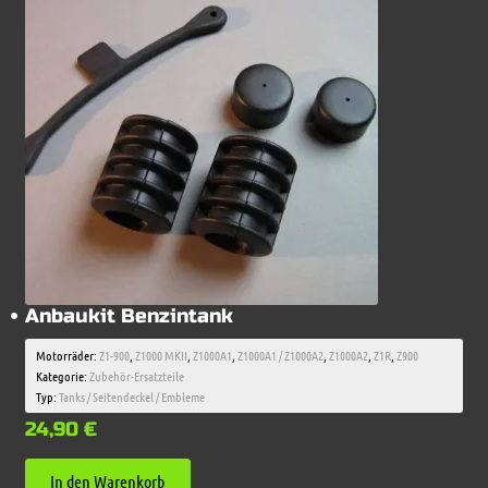
Anbaukit Benzintank
Motorräder:
Z1-900
,
Z1000 MKII
,
Z1000A1
,
Z1000A1 / Z1000A2
,
Z1000A2
,
Z1R
,
Z900
Kategorie:
Zubehör-Ersatzteile
Typ:
Tanks / Seitendeckel / Embleme
24,90
€
In den Warenkorb