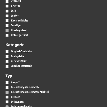
Z1000 J/R
GPZ1100
Z650
Zephyr
Kawasaki-Triples
Sonstiges
Uncategorized
Unkategorisiert
Kategorie
Original-Ersatzteile
Tuning-Teile
Verschleißteile
Zubehör-Ersatzteile
Typ
Auspuff
Beleuchtung / Instrumente
Beleuchtung / Instrumente / Elektrik
Bremsen
Dichtungen
Dichtungen | Motor