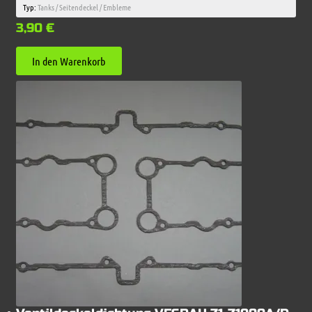
Typ:
Tanks / Seitendeckel / Embleme
3,90
€
In den Warenkorb