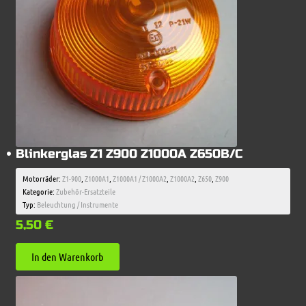
Blinkerglas Z1 Z900 Z1000A Z650B/C
Motorräder:
Z1-900
,
Z1000A1
,
Z1000A1 / Z1000A2
,
Z1000A2
,
Z650
,
Z900
Kategorie:
Zubehör-Ersatzteile
Typ:
Beleuchtung / Instrumente
5,50
€
In den Warenkorb