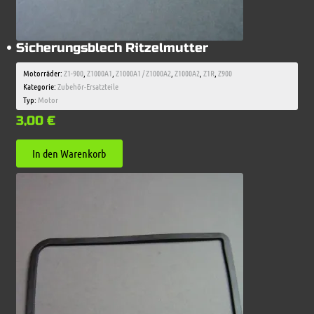
Sicherungsblech Ritzelmutter
Motorräder:
Z1-900
,
Z1000A1
,
Z1000A1 / Z1000A2
,
Z1000A2
,
Z1R
,
Z900
Kategorie:
Zubehör-Ersatzteile
Typ:
Motor
3,00
€
In den Warenkorb