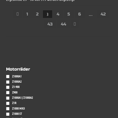
Beliebtheit
sortiert
1
2
3
4
5
6
…
42
43
44
Motorräder
Z1000A1
Z1000A2
Z1-900
Z900
Z1000A1 / Z1000A2
Z1R
Z1000 MKII
Z1000 ST