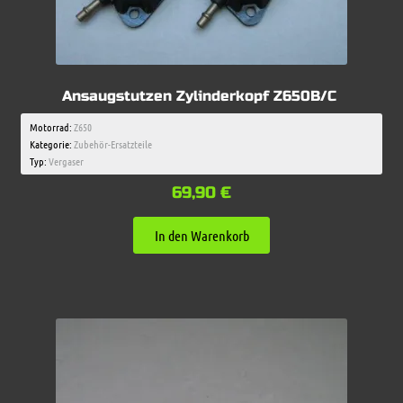
Ansaugstutzen Zylinderkopf Z650B/C
Motorrad:
Z650
Kategorie:
Zubehör-Ersatzteile
Typ:
Vergaser
69,90
€
In den Warenkorb