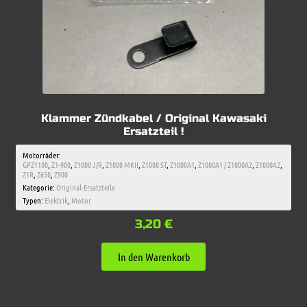
Klammer Zündkabel / Original Kawasaki
Ersatzteil !
Motorräder:
GPZ1100
,
Z1-900
,
Z1000 J/R
,
Z1000 MKII
,
Z1000 ST
,
Z1000A1
,
Z1000A1 / Z1000A2
,
Z1000A2
,
Z1R
,
Z650
,
Z900
Kategorie:
Original-Ersatzteile
Typen:
Elektrik
,
Motor
3,20
€
In den Warenkorb