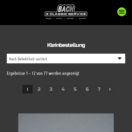
Kleinbestellung
Nach
Ergebnisse 1 – 12 von 77 werden angezeigt
Beliebtheit
sortiert
1
2
3
4
5
6
7