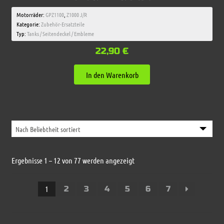
Motorräder:
GPZ1100
,
Z1000 J/R
Kategorie:
Zubehör-Ersatzteile
Typ:
Tanks / Seitendeckel / Embleme
22,90
€
In den Warenkorb
Nach
Ergebnisse 1 – 12 von 77 werden angezeigt
Beliebtheit
sortiert
1
2
3
4
5
6
7