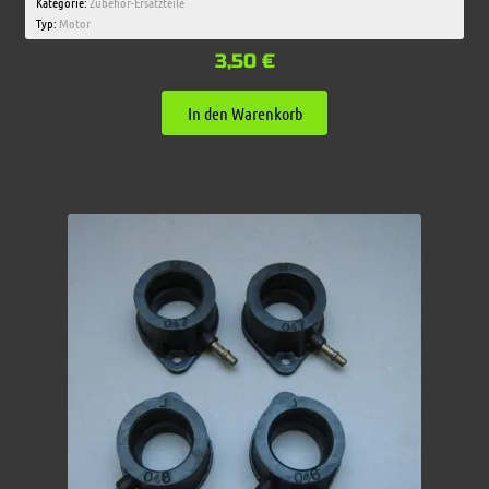
Kategorie:
Zubehör-Ersatzteile
Typ:
Motor
3,50
€
In den Warenkorb