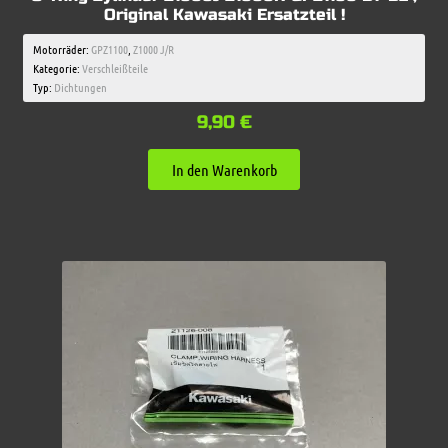
Original Kawasaki Ersatzteil !
Motorräder:
GPZ1100
,
Z1000 J/R
Kategorie:
Verschleißteile
Typ:
Dichtungen
9,90
€
In den Warenkorb