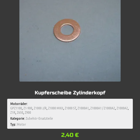
Kupferscheibe Zylinderkopf
Motorräder:
GPZ1100
,
Z1-900
,
Z1000 J/R
,
Z1000 MKII
,
Z1000 ST
,
Z1000A1
,
Z1000A1 / Z1000A2
,
Z1000A2
,
Z1R
,
Z650
,
Z900
Kategorie:
Zubehör-Ersatzteile
Typ:
Motor
2,40
€