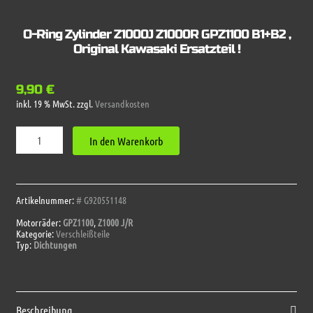
O-Ring Zylinder Z1000J Z1000R GPZ1100 B1+B2 ,
Original Kawasaki Ersatzteil !
9,90
€
inkl. 19 % MwSt.
zzgl.
Versandkosten
O-
In den Warenkorb
Ring
Zylinder
Z1000J
Z1000R
GPZ1100
Artikelnummer:
# G920551148
B1+B2
Motorräder:
GPZ1100
,
Z1000 J/R
,
Kategorie:
Verschleißteile
Original
Typ:
Dichtungen
Kawasaki
Ersatzteil
!
Menge
Beschreibung