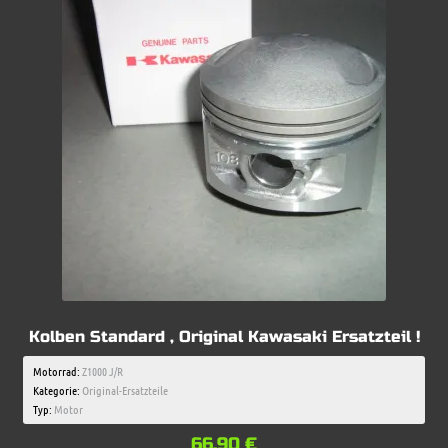
Kolben Standard , Original Kawasaki Ersatzteil !
Motorrad:
Z1000 J/R
Kategorie:
Original-Ersatzteile
Typ:
Motor
66,90
€