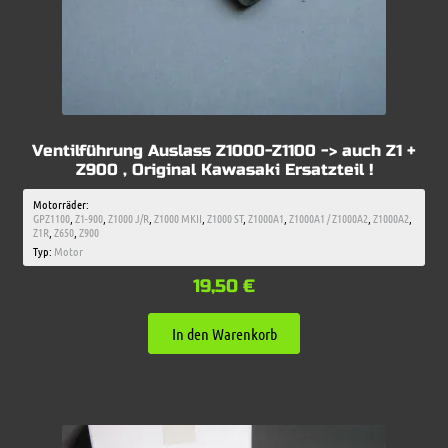
Ventilführung Auslass Z1000-Z1100 -> auch Z1 +
Z900 , Original Kawasaki Ersatzteil !
Motorräder:
GPZ1100
,
Z1-900
,
Z1000 J/R
,
Z1000 MKII
,
Z1000 ST
,
Z1000A1
,
Z1000A1 / Z1000A2
,
Z1000A2
,
Z1R
,
Z650
,
Z900
Typ:
Motor
19,50
€
In den Warenkorb