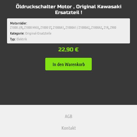
Öldruckschalter Motor , Original Kawasaki
Ersatzteil !
Motorräder:
Z1000 J/R
,
Z1000 MKII
,
Z1000 ST
,
Z1000A1
,
Z1000A1 / Z1000A2
,
Z1000A2
,
Z1R
,
Z900
Kategorie:
Original-Ersatzteile
Typ:
Elektrik
22,90
€
In den Warenkorb
AGB
Kontakt