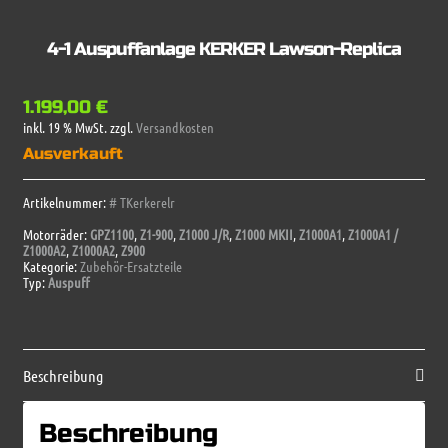
4-1 Auspuffanlage KERKER Lawson-Replica
1.199,00
€
inkl. 19 % MwSt.
zzgl.
Versandkosten
Ausverkauft
Artikelnummer:
# TKerkerelr
Motorräder:
GPZ1100
,
Z1-900
,
Z1000 J/R
,
Z1000 MKII
,
Z1000A1
,
Z1000A1 /
Z1000A2
,
Z1000A2
,
Z900
Kategorie:
Zubehör-Ersatzteile
Typ:
Auspuff
Beschreibung
Beschreibung