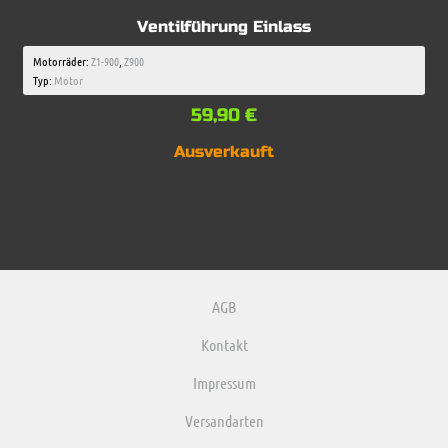
Ventilführung Einlass
Motorräder:
Z1-900
,
Z900
Typ:
Motor
59,90
€
Ausverkauft
AGB
Kontakt
Impressum
Versandarten