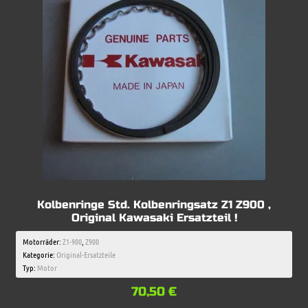
Kolbenringe Std. Kolbenringsatz Z1 Z900 ,
Original Kawasaki Ersatzteil !
Motorräder:
Z1-900
,
Z900
Kategorie:
Original-Ersatzteile
Typ:
Motor
70,50
€