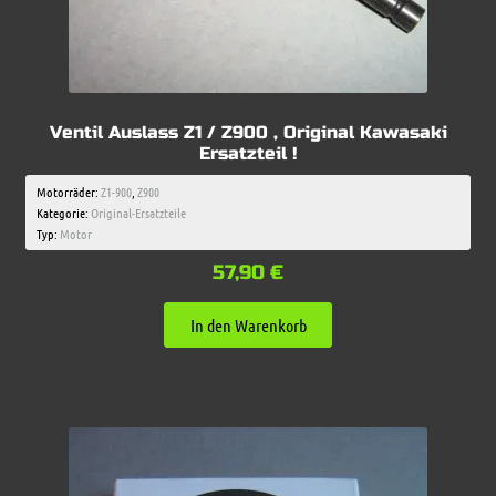
Ventil Auslass Z1 / Z900 , Original Kawasaki
Ersatzteil !
Motorräder:
Z1-900
,
Z900
Kategorie:
Original-Ersatzteile
Typ:
Motor
57,90
€
In den Warenkorb