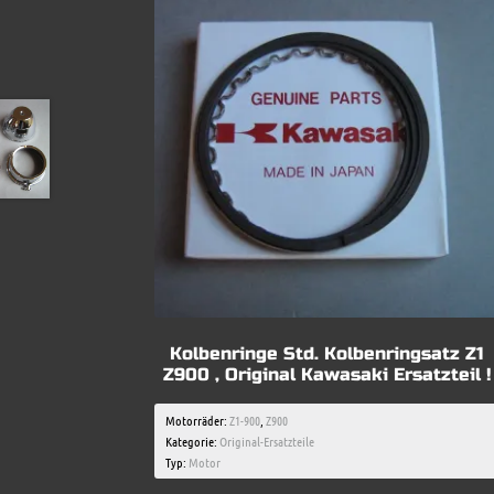
Kolbenringe Std. Kolbenringsatz Z1
Z900 , Original Kawasaki Ersatzteil !
Motorräder:
Z1-900
,
Z900
Kategorie:
Original-Ersatzteile
Typ:
Motor