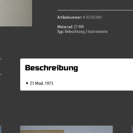
73
Menge
Artikelnummer:
# R25023001
Motorrad:
Z1-900
Typ:
Beleuchtung / Instrumente
Beschreibung
Z1 Mod. 1973