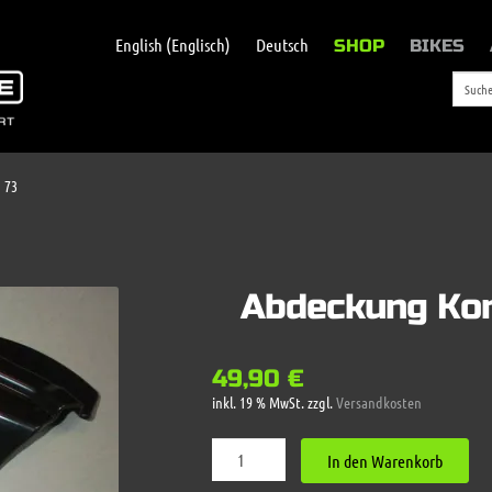
English
(
Englisch
)
Deutsch
SHOP
BIKES
 73
Abdeckung Kon
49,90
€
inkl. 19 % MwSt.
zzgl.
Versandkosten
Abdeckung
In den Warenkorb
Kontrolleuchten
Z1