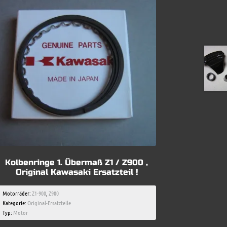
Kolbenringe 1. Übermaß Z1 / Z900 ,
Original Kawasaki Ersatzteil !
Motorräder:
Z1-900
,
Z900
Kategorie:
Original-Ersatzteile
Typ:
Motor