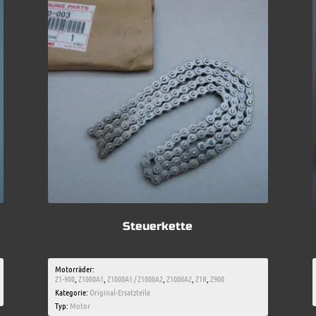
Steuerkette
Motorräder:
Z1-900
,
Z1000A1
,
Z1000A1 / Z1000A2
,
Z1000A2
,
Z1R
,
Z900
Kategorie:
Original-Ersatzteile
Typ:
Motor