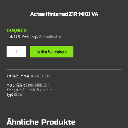
Achse Hinterrad Z1R-MKII VA
139,90
€
inkl. 19 % MwSt.
zzgl.
Versandkosten
Achse
In den Warenkorb
Hinterrad
Z1R-
MKII
VA
Menge
Artikelnummer:
# R42031Z1R
Motorräder:
Z1000 MKII
,
Z1R
Kategorie:
Zubehör-Ersatzteile
Typ:
Räder
Ähnliche Produkte