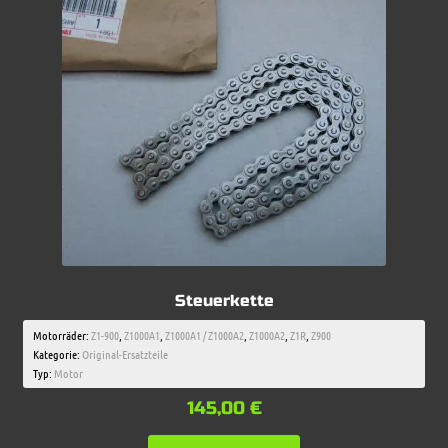
Steuerkette
Motorräder:
Z1-900
,
Z1000A1
,
Z1000A1 / Z1000A2
,
Z1000A2
,
Z1R
,
Z900
Kategorie:
Original-Ersatzteile
Typ:
Motor
145,00
€