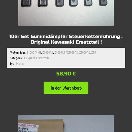
10er Set Gummidämpfer Steuerkettenführung ,
Original Kawasaki Ersatzteil !
Motorräder:
Z1000 MKII
,
Z1000A1
,
Z1000A1 / Z1000A2
,
Z1000A2
,
Z1R
Kategorie:
Original-Ersatzteile
Typ:
Motor
58,90
€
In den Warenkorb