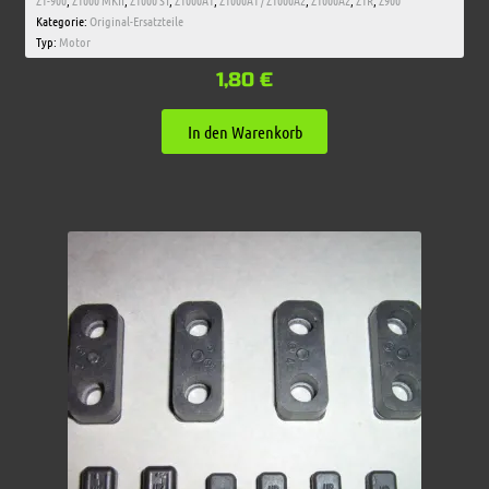
Z1-900
,
Z1000 MKII
,
Z1000 ST
,
Z1000A1
,
Z1000A1 / Z1000A2
,
Z1000A2
,
Z1R
,
Z900
Kategorie:
Original-Ersatzteile
Typ:
Motor
1,80
€
In den Warenkorb