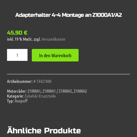
Adapterhalter 4-4 Montage an Z1000A1/A2
45,90
€
inkl. 19 % MwSt.
zzgl.
Versandkosten
Adapterhalter
In den Warenkorb
4-
4
Montage
an
Z1000A1/A2
Artikelnummer:
# T44Z1000
Menge
Motorräder:
Z1000A1
,
Z1000A1 / Z1000A2
,
Z1000A2
Kategorie:
Zubehör-Ersatzteile
Typ:
Auspuff
Ähnliche Produkte