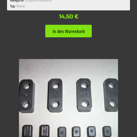
Kategorie:
Original-Ersatzteile
Typ:
Motor
14,50
€
In den Warenkorb