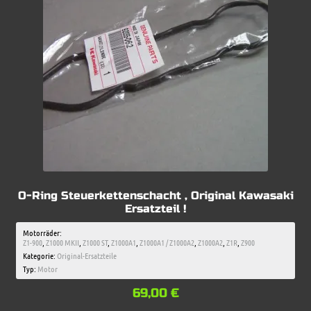
O-Ring Steuerkettenschacht , Original Kawasaki
Ersatzteil !
Motorräder:
Z1-900
,
Z1000 MKII
,
Z1000 ST
,
Z1000A1
,
Z1000A1 / Z1000A2
,
Z1000A2
,
Z1R
,
Z900
Kategorie:
Original-Ersatzteile
Typ:
Motor
69,00
€