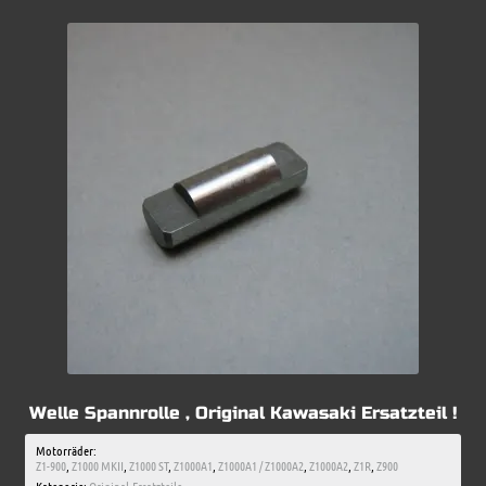
Welle Spannrolle , Original Kawasaki Ersatzteil !
Motorräder:
Z1-900
,
Z1000 MKII
,
Z1000 ST
,
Z1000A1
,
Z1000A1 / Z1000A2
,
Z1000A2
,
Z1R
,
Z900