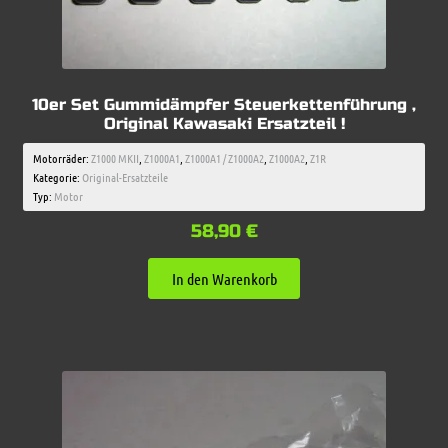
10er Set Gummidämpfer Steuerkettenführung ,
Original Kawasaki Ersatzteil !
Motorräder:
Z1000 MKII
,
Z1000A1
,
Z1000A1 / Z1000A2
,
Z1000A2
,
Z1R
Kategorie:
Original-Ersatzteile
Typ:
Motor
58,90
€
In den Warenkorb