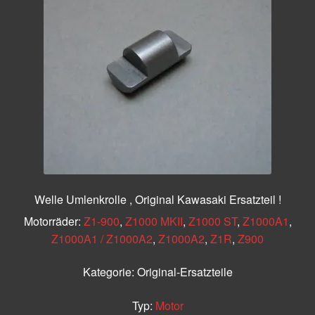
Welle Umlenkrolle , Original Kawasaki Ersatzteil !
Motorräder:
Z1-900
,
Z1000 MKII
,
Z1000 ST
,
Z1000A1
,
Z1000A1 / Z1000A2
,
Z1000A2
,
Z1R
,
Z900
Kategorie:
Original-Ersatzteile
Typ:
Motor