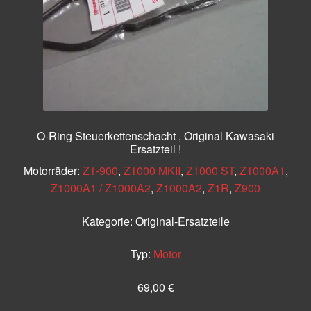
O-Ring Steuerkettenschacht , Original Kawasaki
Ersatzteil !
Motorräder:
Z1-900
,
Z1000 MKII
,
Z1000 ST
,
Z1000A1
,
Z1000A1 / Z1000A2
,
Z1000A2
,
Z1R
,
Z900
Kategorie:
Original-Ersatzteile
Typ:
Motor
69,00
€