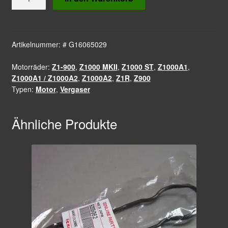
Vergaser
Zylinderkopf
Zyl.
1+2
Artikelnummer:
# G16065029
Z1
Motorräder:
Z1-900
,
Z1000 MKII
,
Z1000 ST
,
Z1000A1
,
Z900
Z1000A1 / Z1000A2
,
Z1000A2
,
Z1R
,
Z900
Z1000A
Typen:
Motor
,
Vergaser
Z1R
/
Original
Ähnliche Produkte
Kawasaki
Ersatzteil
!
Menge