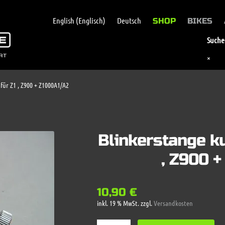
English
(
Englisch
)
Deutsch
SHOP
BIKES
Suche 
×
für Z1 , Z900 + Z1000A1/A2
Blinkerstange ku
, Z900 
10,90
€
inkl. 19 % MwSt.
zzgl.
Versandkosten
Blinkerstange