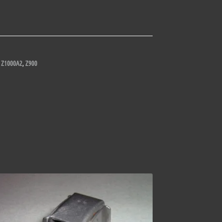
,
Z1000A2
,
Z900