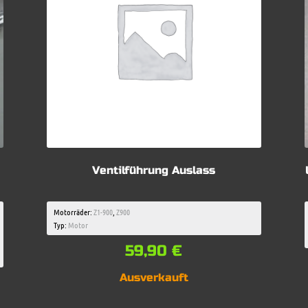
Ventilführung Auslass
Motorräder:
Z1-900
,
Z900
Typ:
Motor
59,90
€
Ausverkauft