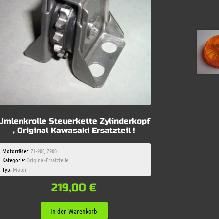
Umlenkrolle Steuerkette Zylinderkopf
, Original Kawasaki Ersatzteil !
Motorräder:
Z1-900
,
Z900
Kategorie:
Original-Ersatzteile
Typ:
Motor
219,00
€
In den Warenkorb