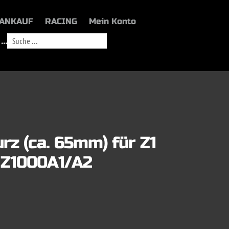
ANKAUF
RACING
Mein Konto
...
rz (ca. 65mm) für Z1
+ Z1000A1/A2