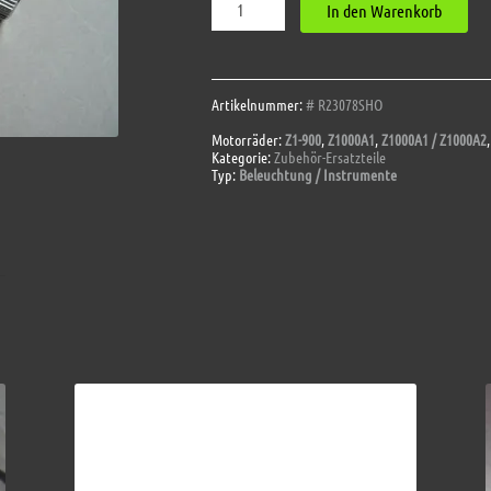
In den Warenkorb
kurz
(ca.
65mm)
für
Z1
Artikelnummer:
# R23078SHO
,
Motorräder:
Z1-900
,
Z1000A1
,
Z1000A1 / Z1000A2
Z900
Kategorie:
Zubehör-Ersatzteile
+
Typ:
Beleuchtung / Instrumente
Z1000A1/A2
Menge