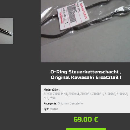
O-Ring Steuerkettenschacht ,
Original Kawasaki Ersatzteil !
Motorräder:
Z1-900
,
Z1000 MKII
,
Z1000 ST
,
Z1000A1
,
Z1000A1 / Z1000A2
,
Z1000A2
,
Z1R
,
Z900
Kategorie:
Original-Ersatzteile
Typ:
Motor
69,00
€