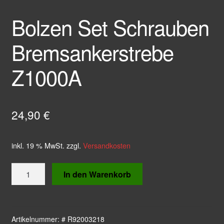
Bolzen Set Schrauben
Bremsankerstrebe
Z1000A
24,90
€
inkl. 19 % MwSt.
zzgl.
Versandkosten
Bolzen
In den Warenkorb
Set
Schrauben
Bremsankerstrebe
Z1000A
Artikelnummer:
# R92003218