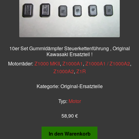
10er Set Gummidämpfer Steuerkettenführung , Original
Kawasaki Ersatzteil !
Motorräder:
Z1000 MKII
,
Z1000A1
,
Z1000A1 / Z1000A2
,
Z1000A2
,
Z1R
Kategorie:
Original-Ersatzteile
Typ:
Motor
58,90
€
In den Warenkorb