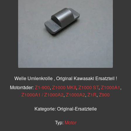
Welle Umlenkrolle , Original Kawasaki Ersatzteil !
Motorräder:
Z1-900
,
Z1000 MKII
,
Z1000 ST
,
Z1000A1
,
Z1000A1 / Z1000A2
,
Z1000A2
,
Z1R
,
Z900
Kategorie:
Original-Ersatzteile
Typ:
Motor