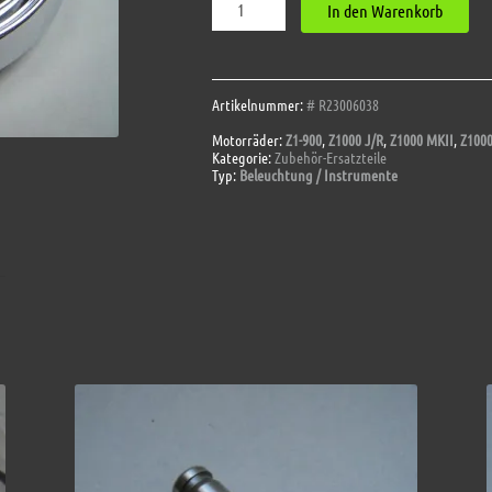
In den Warenkorb
Lampenring
Scheinwerfer
Menge
Artikelnummer:
# R23006038
Motorräder:
Z1-900
,
Z1000 J/R
,
Z1000 MKII
,
Z1000
Kategorie:
Zubehör-Ersatzteile
Typ:
Beleuchtung / Instrumente