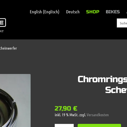
English
(
Englisch
)
Deutsch
SHOP
BIKES
cheinwerfer
Chromring
Sche
27,90
€
inkl. 19 % MwSt.
zzgl.
Versandkosten
Chromringset