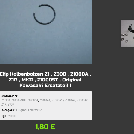
Clip Kolbenbolzen Z1 , Z900 , Z1000A ,
Z1R , MKII , Z1000ST , Original
Kawasaki Ersatzteil !
Motorräder:
Z1-900
,
Z1000 MKII
,
Z1000 ST
,
Z1000A1
,
Z1000A1 / Z1000A2
,
Z1000A2
,
Z1R
,
Z900
Kategorie:
Original-Ersatzteile
Typ:
Motor
1,80
€