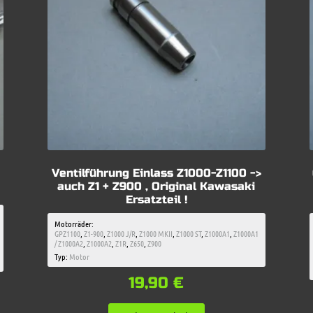
Ventilführung Einlass Z1000-Z1100 ->
auch Z1 + Z900 , Original Kawasaki
Ersatzteil !
Motorräder:
GPZ1100
,
Z1-900
,
Z1000 J/R
,
Z1000 MKII
,
Z1000 ST
,
Z1000A1
,
Z1000A1
/ Z1000A2
,
Z1000A2
,
Z1R
,
Z650
,
Z900
Typ:
Motor
19,90
€