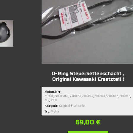
O-Ring Steuerkettenschacht ,
Original Kawasaki Ersatzteil !
Motorräder:
Z1-900
,
Z1000 MKII
,
Z1000 ST
,
Z1000A1
,
Z1000A1 / Z1000A2
,
Z1000A2
,
Z1R
,
Z900
Kategorie:
Original-Ersatzteile
Typ:
Motor
69,00
€