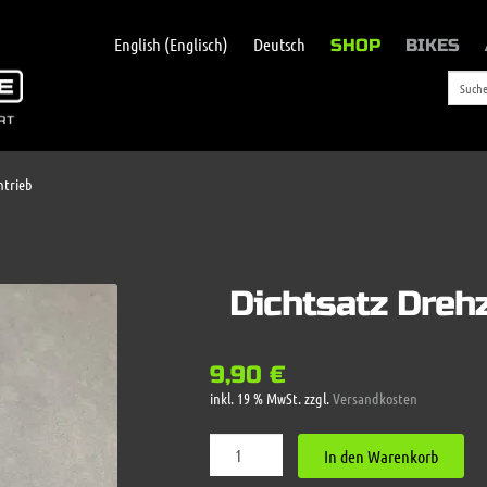
English
(
Englisch
)
Deutsch
SHOP
BIKES
ntrieb
Dichtsatz Dreh
9,90
€
inkl. 19 % MwSt.
zzgl.
Versandkosten
Dichtsatz
In den Warenkorb
Drehzahlmesser
Antrieb