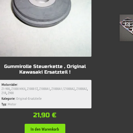
Gummirolle Steuerkette , Original
Kawasaki Ersatzteil !
Motorräder:
Z1-900
,
Z1000 MKII
,
Z1000 ST
,
Z1000A1
,
Z1000A1 / Z1000A2
,
Z1000A2
,
Z1R
,
Z900
Kategorie:
Original-Ersatzteile
Typ:
Motor
21,90
€
In den Warenkorb