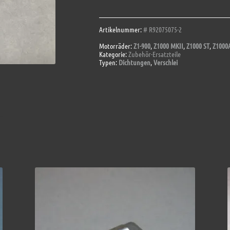
Menge
Artikelnummer:
# R92075075-2
Motorräder:
Z1-900
,
Z1000 MKII
,
Z1000 ST
,
Z1000
Kategorie:
Zubehör-Ersatzteile
Typen:
Dichtungen
,
Verschlei