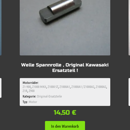
Welle Spannrolle , Original Kawasaki
Ersatzteil !
Motorräder:
Z1-900
,
Z1000 MKII
,
Z1000 ST
,
Z1000A1
,
Z1000A1 / Z1000A2
,
Z1000A2
,
Z1R
,
Z900
Kategorie:
Original-Ersatzteile
Typ:
Motor
14,50
€
In den Warenkorb