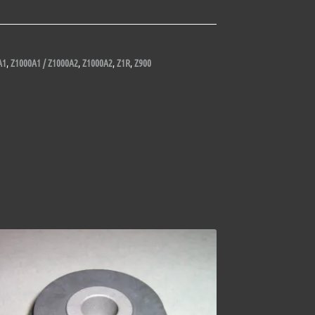
A1
,
Z1000A1 / Z1000A2
,
Z1000A2
,
Z1R
,
Z900