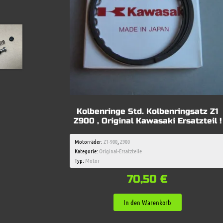
Kolbenringe Std. Kolbenringsatz Z1
Z900 , Original Kawasaki Ersatzteil !
Motorräder:
Z1-900
,
Z900
Kategorie:
Original-Ersatzteile
Typ:
Motor
70,50
€
In den Warenkorb