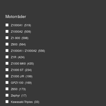
Motorräder
Z1000A1
(519)
Z1000A2
(509)
Z1-900
(598)
Z900
(564)
Z1000A1 / Z1000A2
(556)
Z1R
(424)
Z1000 MKII
(435)
Z1000 ST
(234)
Z1000 J/R
(199)
GPZ1100
(169)
Z650
(173)
Zephyr
(17)
Kawasaki-Triples
(33)