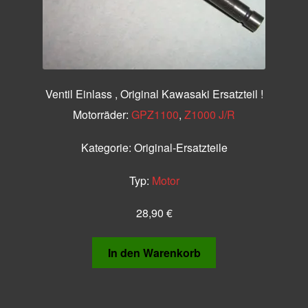
Ventil Einlass , Original Kawasaki Ersatzteil !
Motorräder:
GPZ1100
,
Z1000 J/R
Kategorie:
Original-Ersatzteile
Typ:
Motor
28,90
€
In den Warenkorb