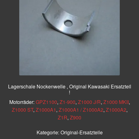
Lagerschale Nockenwelle , Original Kawasaki Ersatzteil
!
Motorräder:
GPZ1100
,
Z1-900
,
Z1000 J/R
,
Z1000 MKII
,
Z1000 ST
,
Z1000A1
,
Z1000A1 / Z1000A2
,
Z1000A2
,
Z1R
,
Z900
Kategorie:
Original-Ersatzteile