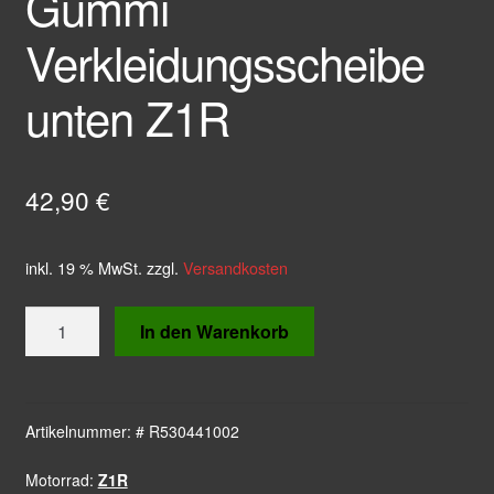
Gummi
Verkleidungsscheibe
unten Z1R
42,90
€
inkl. 19 % MwSt.
zzgl.
Versandkosten
Gummi
In den Warenkorb
Verkleidungsscheibe
unten
Z1R
Menge
Artikelnummer:
# R530441002
Motorrad:
Z1R