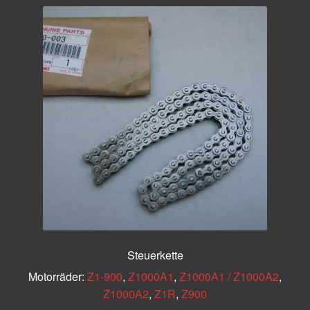
Steuerkette
Motorräder:
Z1-900
,
Z1000A1
,
Z1000A1 / Z1000A2
,
Z1000A2
,
Z1R
,
Z900