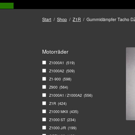
Start
/
Shop
/
Z1R
/
Gummidämpfer Tacho D
Motorräder
Z1000A1
(519)
Z1000A2
(509)
Z1-900
(598)
Z900
(564)
Z1000A1 / Z1000A2
(556)
Z1R
(424)
Z1000 MKII
(435)
Z1000 ST
(234)
Z1000 J/R
(199)