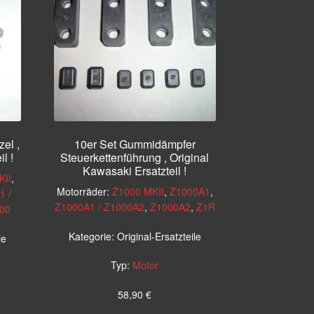
zel ,
10er Set Gummidämpfer
l !
Steuerkettenführung , Original
Kawasaki Ersatzteil !
KII
,
Motorräder:
Z1000 MKII
,
Z1000A1
,
1 /
Z1000A1 / Z1000A2
,
Z1000A2
,
Z1R
00
Kategorie:
Original-Ersatzteile
le
Typ:
Motor
58,90
€