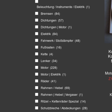
Beleuchtung / Instrumente / Elektrik
(1)
Bremsen
(84)
Dichtungen
(57)
Dichtungen | Motor
(1)
Elektrik
(84)
Fahrwerk / Stoßdämpfer
(48)
Fußrasten
(16)
K
Kette
(4)
Ko
Lenker
(34)
Motor
(228)
Moto
Motor | Elektrik
(1)
Z
Räder
(41)
Rahmen / Hebel
(69)
K
Rahmen | Hebel | Vergaser
(1)
Ritzel + Kettenräder Spezial
(14)
Schutzbleche / Abdeckungen
(28)