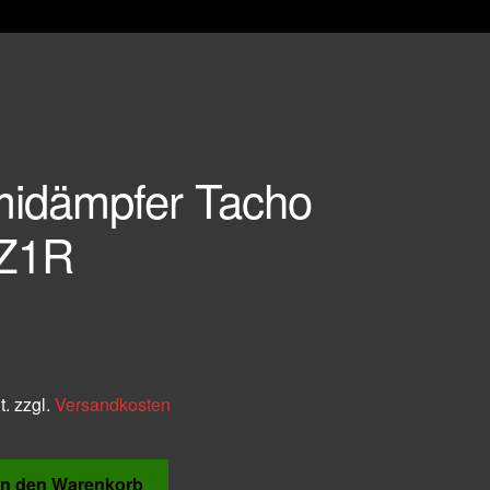
idämpfer Tacho
Z1R
t.
zzgl.
Versandkosten
In den Warenkorb