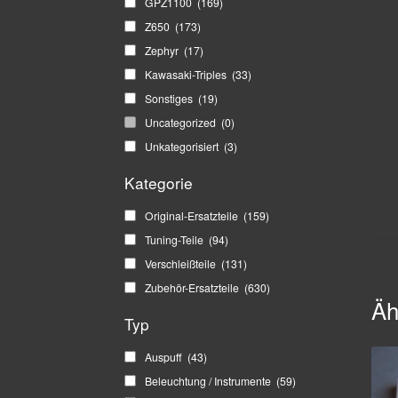
GPZ1100
(169)
Z650
(173)
Zephyr
(17)
Kawasaki-Triples
(33)
Sonstiges
(19)
Uncategorized
(0)
Unkategorisiert
(3)
Kategorie
Original-Ersatzteile
(159)
Tuning-Teile
(94)
Verschleißteile
(131)
Zubehör-Ersatzteile
(630)
Äh
Typ
Auspuff
(43)
Beleuchtung / Instrumente
(59)