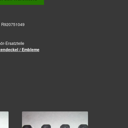
 R920751049
r-Ersatzteile
itendeckel / Embleme