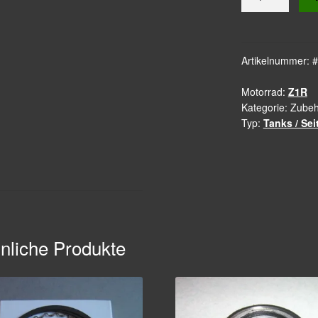
Tacho
DZM
Z1R
Menge
Artikelnummer:
#
Motorrad:
Z1R
Kategorie:
Zubehö
Typ:
Tanks / Se
nliche Produkte