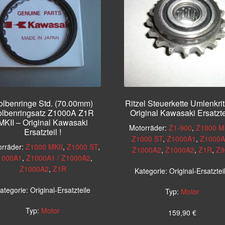
olbenringe Std. (70.00mm)
Ritzel Steuerkette Umlenkrit
lbenringsatz Z1000A Z1R
Original Kawasaki Ersatztei
MKII – Original Kawasaki
Motorräder:
Z1-900
,
Z1000 M
Ersatzteil !
Z1000 ST
,
Z1000A1
,
Z1000A
rräder:
Z1000 MKII
,
Z1000 ST
,
Z1000A2
,
Z1000A2
,
Z1R
,
Z9
1000A1
,
Z1000A1 / Z1000A2
,
Z1000A2
,
Z1R
Kategorie:
Original-Ersatztei
ategorie:
Original-Ersatzteile
Typ:
Motor
Typ:
Motor
159,90
€