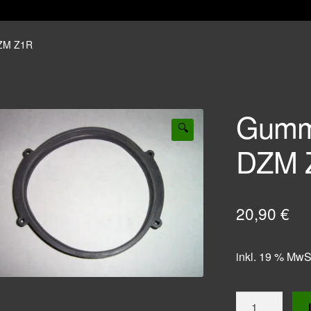
ZM Z1R
Gumm
🔍
DZM 
20,90
€
inkl. 19 % MwS
Gummidämpfer