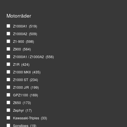
Motorräder
Z1000A1
(519)
Z1000A2
(509)
Z1-900
(598)
Z900
(564)
Z1000A1 / Z1000A2
(556)
Z1R
(424)
Z1000 MKII
(435)
Z1000 ST
(234)
Z1000 J/R
(199)
GPZ1100
(169)
Z650
(173)
Zephyr
(17)
Kawasaki-Triples
(33)
Sonstiges
(19)