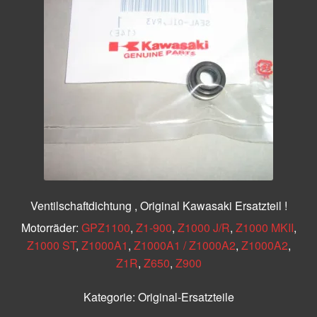
Ventilschaftdichtung , Original Kawasaki Ersatzteil !
Motorräder:
GPZ1100
,
Z1-900
,
Z1000 J/R
,
Z1000 MKII
,
Z1000 ST
,
Z1000A1
,
Z1000A1 / Z1000A2
,
Z1000A2
,
Z1R
,
Z650
,
Z900
Kategorie:
Original-Ersatzteile