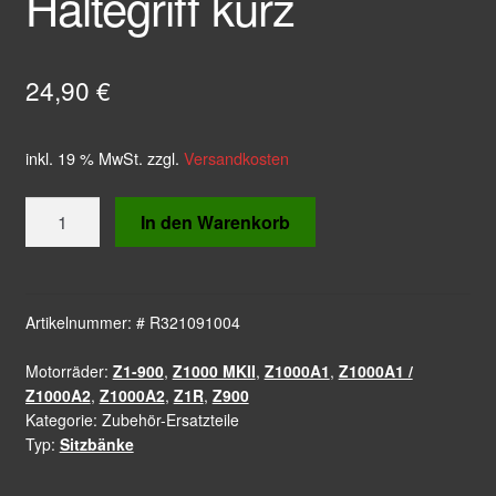
Haltegriff kurz
24,90
€
inkl. 19 % MwSt.
zzgl.
Versandkosten
Haltegriff
In den Warenkorb
kurz
Menge
Artikelnummer:
# R321091004
Motorräder:
Z1-900
,
Z1000 MKII
,
Z1000A1
,
Z1000A1 /
Z1000A2
,
Z1000A2
,
Z1R
,
Z900
Kategorie:
Zubehör-Ersatzteile
Typ:
Sitzbänke