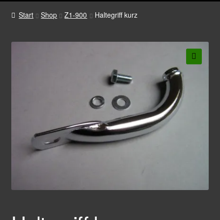
Start
Shop
Z1-900
Haltegriff kurz
🔍