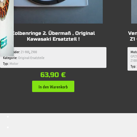
Kolbenringe 2. Übermaß , Original
Ven
Kawasaki Ersatzteil !
Z1
Motorräder:
Z1-900
,
Z900
Moto
GPZ
Kategorie:
Original-Ersatzteile
Z100
Typ:
Motor
Typ:
63,90
€
In den Warenkorb