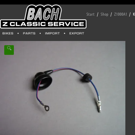
Start
/
Shop
/
Z1000A1
/
K
🔍