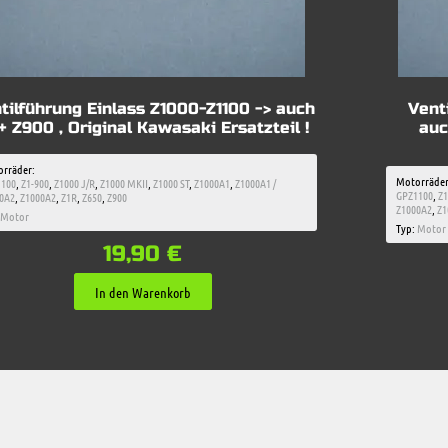
tilführung Einlass Z1000-Z1100 -> auch
Vent
 + Z900 , Original Kawasaki Ersatzteil !
auc
rräder:
Motorräder
1100
,
Z1-900
,
Z1000 J/R
,
Z1000 MKII
,
Z1000 ST
,
Z1000A1
,
Z1000A1 /
GPZ1100
,
Z1
0A2
,
Z1000A2
,
Z1R
,
Z650
,
Z900
Z1000A2
,
Z1
Motor
Typ:
Motor
19,90
€
In den Warenkorb