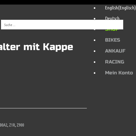
English
(
Englisch
)
Deutsch
SHOP
BIKES
lter mit Kappe
ANKAUF
RACING
Mein Konto
00A2
,
Z1R
,
Z900