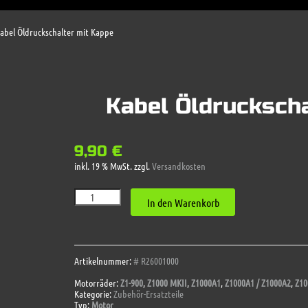
abel Öldruckschalter mit Kappe
Kabel Öldruckscha
9,90
€
inkl. 19 % MwSt.
zzgl.
Versandkosten
Kabel
In den Warenkorb
Öldruckschalter
mit
Kappe
Menge
Artikelnummer:
# R26001000
Motorräder:
Z1-900
,
Z1000 MKII
,
Z1000A1
,
Z1000A1 / Z1000A2
,
Z10
Kategorie:
Zubehör-Ersatzteile
Typ:
Motor