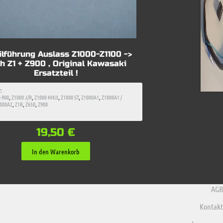
ilführung Auslass Z1000-Z1100 ->
h Z1 + Z900 , Original Kawasaki
Ersatzteil !
:
-900
,
Z1000 J/R
,
Z1000 MKII
,
Z1000 ST
,
Z1000A1
,
Z1000A1 /
000A2
,
Z1R
,
Z650
,
Z900
19,50
€
In den Warenkorb
AGB
Kontakt