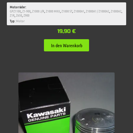
Motorräder:
GPZ1100
,
Z1-900
,
Z1000 J/R
,
Z1000 MKII
,
Z1000 ST
,
Z1000A1
,
Z1000A1 / Z1000A2
,
Z1000A2
,
Z1R
,
Z650
,
Z900
Typ:
Motor
19,90
€
In den Warenkorb