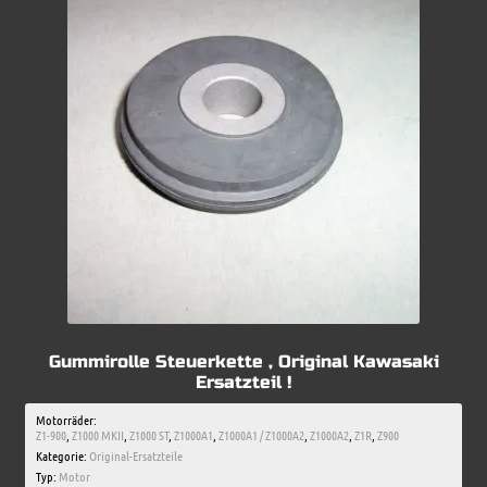
Gummirolle Steuerkette , Original Kawasaki
Ersatzteil !
Motorräder:
Z1-900
,
Z1000 MKII
,
Z1000 ST
,
Z1000A1
,
Z1000A1 / Z1000A2
,
Z1000A2
,
Z1R
,
Z900
Kategorie:
Original-Ersatzteile
Typ:
Motor