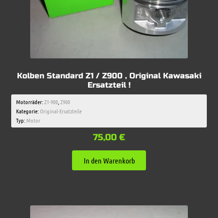
Kolben Standard Z1 / Z900 , Original Kawasaki
Ersatzteil !
Motorräder:
Z1-900
,
Z900
Kategorie:
Original-Ersatzteile
Typ:
Motor
75,00
€
In den Warenkorb