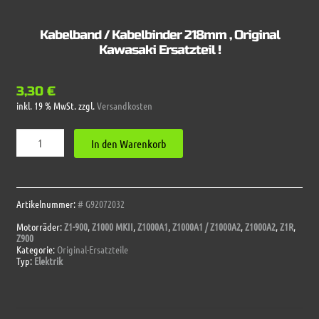
Kabelband / Kabelbinder 218mm , Original
Kawasaki Ersatzteil !
3,30
€
inkl. 19 % MwSt.
zzgl.
Versandkosten
Kabelband
In den Warenkorb
/
Kabelbinder
218mm
,
Original
Artikelnummer:
# G92072032
Kawasaki
Motorräder:
Z1-900
,
Z1000 MKII
,
Z1000A1
,
Z1000A1 / Z1000A2
,
Z1000A2
,
Z1R
,
Ersatzteil
Z900
!
Kategorie:
Original-Ersatzteile
Menge
Typ:
Elektrik