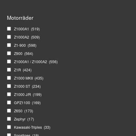
Motorräder
Z1000A1
(519)
Z1000A2
(509)
Z1-900
(598)
Z900
(564)
Z1000A1 / Z1000A2
(556)
Z1R
(424)
Z1000 MKII
(435)
Z1000 ST
(234)
Z1000 J/R
(199)
GPZ1100
(169)
Z650
(173)
Zephyr
(17)
Kawasaki-Triples
(33)
Sonstiges
(19)