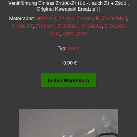
Ventilführung Einlass Z1000-Z1100 -> auch Z1 + Z900 ,
Original Kawasaki Ersatzteil !
Motorräder:
GPZ1100
,
Z1-900
,
Z1000 J/R
,
Z1000 MKII
,
Z1000 ST
,
Z1000A1
,
Z1000A1 / Z1000A2
,
Z1000A2
,
Z1R
,
Z650
,
Z900
Typ:
Motor
19,90
€
In den Warenkorb