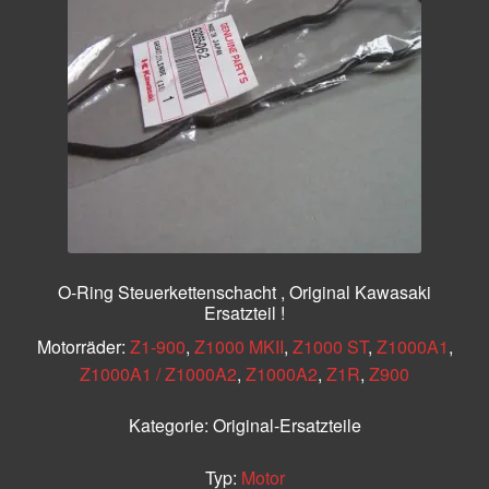
O-Ring Steuerkettenschacht , Original Kawasaki
Ersatzteil !
Motorräder:
Z1-900
,
Z1000 MKII
,
Z1000 ST
,
Z1000A1
,
Z1000A1 / Z1000A2
,
Z1000A2
,
Z1R
,
Z900
Kategorie:
Original-Ersatzteile
Typ:
Motor