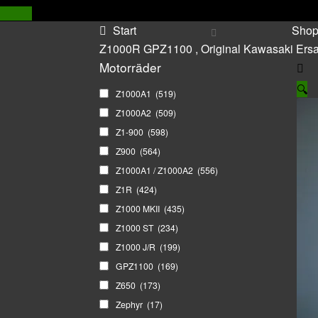
Start
Sho
Z1000R GPZ1100 , Original Kawasaki Ersat
Motorräder
🔍
Z1000A1
(519)
Z1000A2
(509)
Z1-900
(598)
Z900
(564)
Z1000A1 / Z1000A2
(556)
Z1R
(424)
Z1000 MKII
(435)
Z1000 ST
(234)
Z1000 J/R
(199)
GPZ1100
(169)
Z650
(173)
Zephyr
(17)