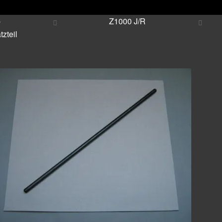
p
Z1000 J/R
zteil