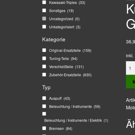
K
Kawasaki-Triples
(33)
Sonstiges
(19)
G
Uncategorized
(0)
Unkategorisiert
(3)
Kategorie
36,
Original-Ersatzteile
(159)
inkl
Tuning-Teile
(94)
Kup
Verschleißteile
(131)
Z10
Zubehör-Ersatzteile
(630)
Z10
Typ
GPZ
,
Auspuff
(43)
Art
Orig
Beleuchtung / Instrumente
(59)
Mot
Kaw
Ersa
Ä
Beleuchtung / Instrumente / Elektrik
(1)
Men
Bremsen
(84)