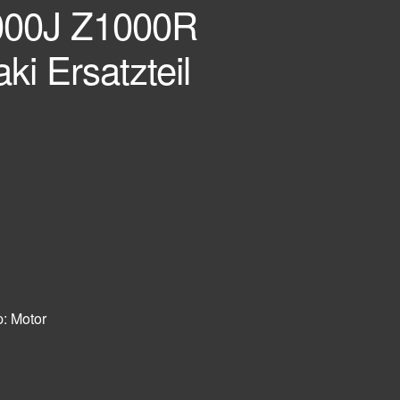
000J Z1000R
i Ersatzteil
p:
Motor