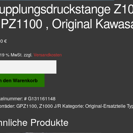
upplungsdruckstange Z1
PZ1100 , Original Kawasak
90
€
. 19 % MwSt.
zzgl.
Versandkosten
plungsdruckstange
00J
00R
In den Warenkorb
1100
ikelnummer:
# G131161148
inal
orräder:
GPZ1100
,
Z1000 J/R
Kategorie:
Original-Ersatzteile
Ty
asaki
tzteil
hnliche Produkte
ge