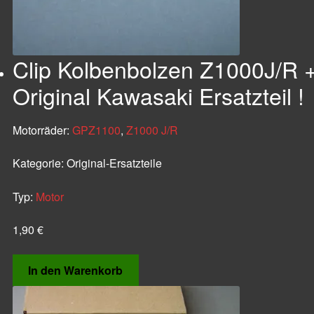
Clip Kolbenbolzen Z1000J/R 
Original Kawasaki Ersatzteil !
Motorräder:
GPZ1100
,
Z1000 J/R
Kategorie:
Original-Ersatzteile
Typ:
Motor
1,90
€
In den Warenkorb