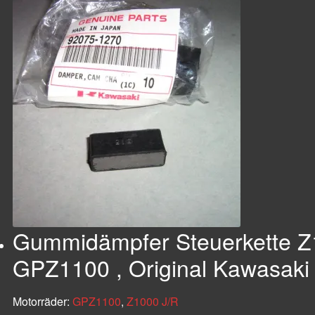
Gummidämpfer Steuerkette 
GPZ1100 , Original Kawasaki E
Motorräder:
GPZ1100
,
Z1000 J/R