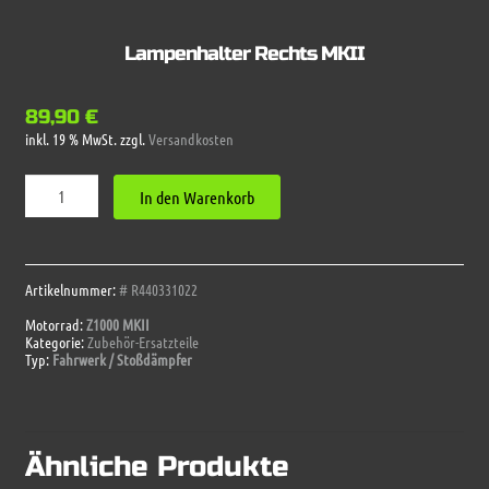
Lampenhalter Rechts MKII
89,90
€
inkl. 19 % MwSt.
zzgl.
Versandkosten
Lampenhalter
In den Warenkorb
Rechts
MKII
Menge
Artikelnummer:
# R440331022
Motorrad:
Z1000 MKII
Kategorie:
Zubehör-Ersatzteile
Typ:
Fahrwerk / Stoßdämpfer
Ähnliche Produkte