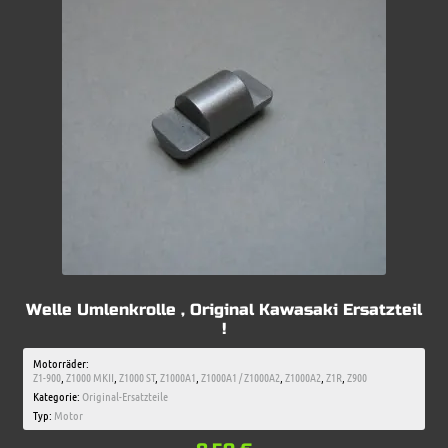
Welle Umlenkrolle , Original Kawasaki Ersatzteil
!
Motorräder:
Z1-900
,
Z1000 MKII
,
Z1000 ST
,
Z1000A1
,
Z1000A1 / Z1000A2
,
Z1000A2
,
Z1R
,
Z900
Kategorie:
Original-Ersatzteile
Typ:
Motor