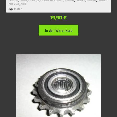
GPZ1100
,
Z1-900
,
Z1000 J/R
,
Z1000 MKII
,
Z1000 ST
,
Z1000A1
,
Z1000A1 / Z1000A2
,
Z1000A2
,
Z1R
,
Z650
,
Z900
Typ:
Motor
19,90
€
In den Warenkorb