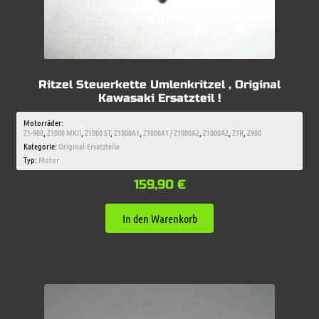
Ritzel Steuerkette Umlenkritzel , Original
Kawasaki Ersatzteil !
Motorräder:
Z1-900
,
Z1000 MKII
,
Z1000 ST
,
Z1000A1
,
Z1000A1 / Z1000A2
,
Z1000A2
,
Z1R
,
Z900
Kategorie:
Original-Ersatzteile
Typ:
Motor
159,90
€
In den Warenkorb