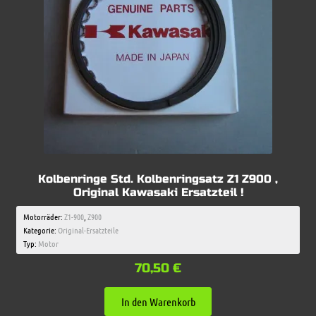
Kolbenringe Std. Kolbenringsatz Z1 Z900 ,
Original Kawasaki Ersatzteil !
Motorräder:
Z1-900
,
Z900
Kategorie:
Original-Ersatzteile
Typ:
Motor
70,50
€
In den Warenkorb