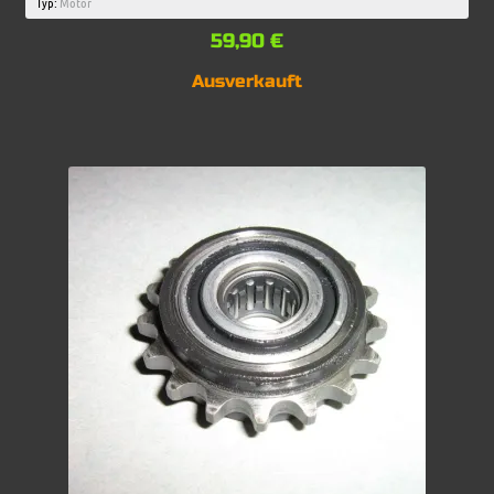
Typ:
Motor
59,90
€
Ausverkauft