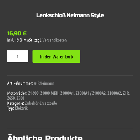
Lenkschloß Neimann Style
16,90
€
inkl. 19 % MwSt.
zzgl.
Versandkosten
Lenkschloß
In den Warenkorb
Neimann
Style
Menge
Artikelnummer:
# RNeimann
Motorräder:
Z1-900
,
Z1000 MKII
,
Z1000A1
,
Z1000A1 / Z1000A2
,
Z1000A2
,
Z1R
,
Z650
,
Z900
Kategorie:
Zubehör-Ersatzteile
Typ:
Elektrik
Ähnliche Produkte