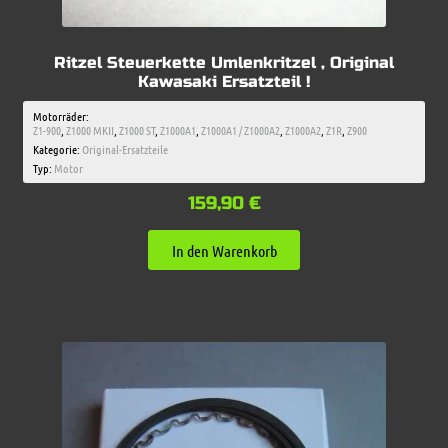
Ritzel Steuerkette Umlenkritzel , Original
Kawasaki Ersatzteil !
Motorräder:
Z1-900
,
Z1000 MKII
,
Z1000 ST
,
Z1000A1
,
Z1000A1 / Z1000A2
,
Z1000A2
,
Z1R
,
Z900
Kategorie:
Original-Ersatzteile
Typ:
Motor
159,90
€
In den Warenkorb