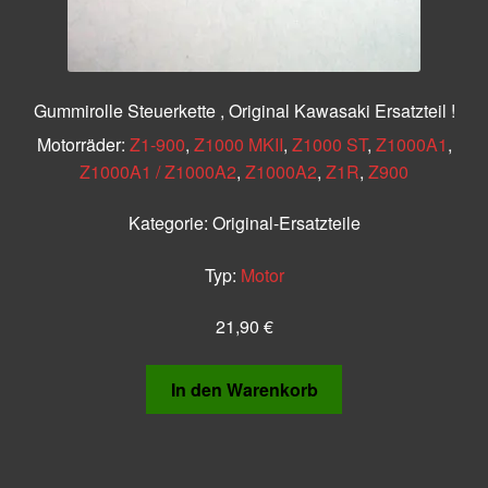
Gummirolle Steuerkette , Original Kawasaki Ersatzteil !
Motorräder:
Z1-900
,
Z1000 MKII
,
Z1000 ST
,
Z1000A1
,
Z1000A1 / Z1000A2
,
Z1000A2
,
Z1R
,
Z900
Kategorie:
Original-Ersatzteile
Typ:
Motor
21,90
€
In den Warenkorb