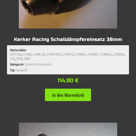
Kerker Racing Schalldämpfereinsatz 38mm
Motorräder:
GPZ1100
,
Z1-900
,
Z1000 J/R
,
Z1000 MKII
,
Z1000 ST
,
Z1000A1
,
Z1000A1 / Z1000A2
,
Z1000A2
,
Z1R
,
Z650
,
Z900
Kategorie:
Zubehör-Ersatzteile
Typ:
Auspuff
114,90
€
In den Warenkorb