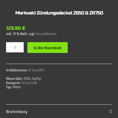
Moriwaki Zündungsdeckel Z650 & ZR750
129,90
€
inkl. 19 % MwSt.
zzgl.
Versandkosten
Moriwaki
In den Warenkorb
Zündungsdeckel
Z650
&
ZR750
Menge
Artikelnummer:
# TmorZR75
Motorräder:
Z650
,
Zephyr
Kategorie:
Tuning-Teile
Typ:
Motor
Beschreibung