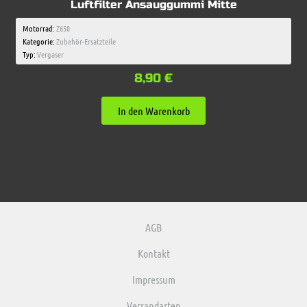
Luftfilter Ansauggummi Mitte
Motorrad:
Z650
Kategorie:
Zubehör-Ersatzteile
Typ:
Vergaser
8,90
€
In den Warenkorb
AGB
Kontakt
Impressum
Versandarten