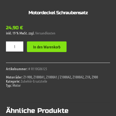
Motordeckel Schraubensatz
24,90
€
inkl. 19 % MwSt.
zzgl.
Versandkosten
Motordeckel
In den Warenkorb
Schraubensatz
Menge
Artikelnummer:
# R110G06125
Motorräder:
Z1-900
,
Z1000A1
,
Z1000A1 / Z1000A2
,
Z1000A2
,
Z1R
,
Z900
Kategorie:
Zubehör-Ersatzteile
Typ:
Motor
Ähnliche Produkte