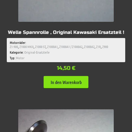
Welle Spannrolle , Original Kawasaki Ersatzteil !
Motorräder:
Z1-900
,
Z1000 MKII
,
Z1000 ST
,
Z1000A1
,
Z1000A1 / Z1000A2
,
Z1000A2
,
Z1R
,
Z900
Kategorie:
Original-Ersatzteile
Typ:
Motor
14,50
€
In den Warenkorb