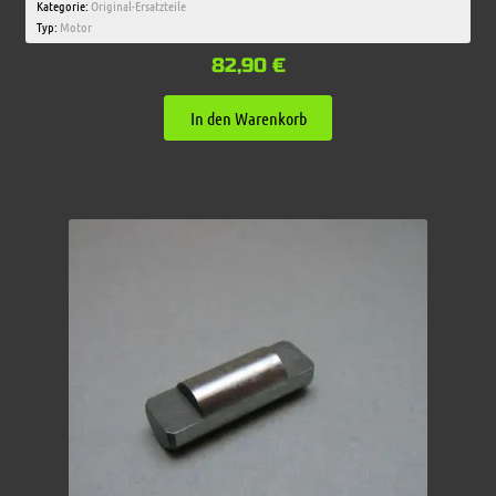
Kategorie:
Original-Ersatzteile
Typ:
Motor
82,90
€
In den Warenkorb