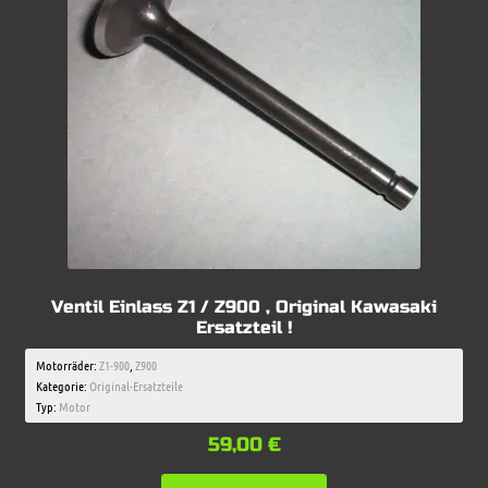
Ventil Einlass Z1 / Z900 , Original Kawasaki
Ersatzteil !
Motorräder:
Z1-900
,
Z900
Kategorie:
Original-Ersatzteile
Typ:
Motor
59,00
€