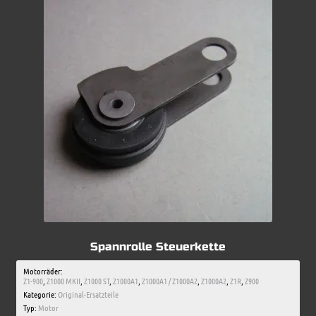
Spannrolle Steuerkette
Motorräder:
Z1-900
,
Z1000 MKII
,
Z1000 ST
,
Z1000A1
,
Z1000A1 / Z1000A2
,
Z1000A2
,
Z1R
,
Z900
Kategorie:
Original-Ersatzteile
Typ:
Motor