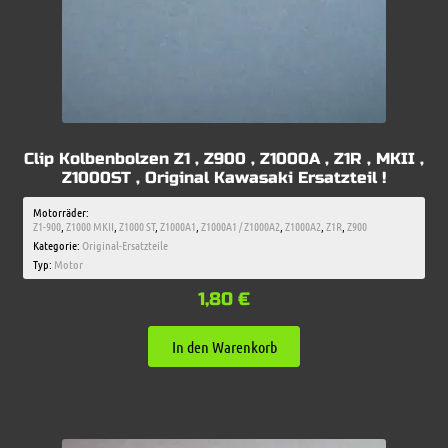
Clip Kolbenbolzen Z1 , Z900 , Z1000A , Z1R , MKII ,
Z1000ST , Original Kawasaki Ersatzteil !
Motorräder:
Z1-900
,
Z1000 MKII
,
Z1000 ST
,
Z1000A1
,
Z1000A1 / Z1000A2
,
Z1000A2
,
Z1R
,
Z900
Kategorie:
Original-Ersatzteile
Typ:
Motor
1,80
€
In den Warenkorb