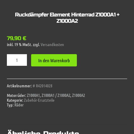
Ruckdämpfer Element Hinterrad Z1000A1 +
Z1000A2
79,90
€
inkl. 19 % MwSt.
zzgl.
Versandkosten
Ruckdämpfer
In den Warenkorb
Element
Hinterrad
Z1000A1
+
Z1000A2
Artikelnummer:
# R42014028
Menge
Motorräder:
Z1000A1
,
Z1000A1 / Z1000A2
,
Z1000A2
Kategorie:
Zubehör-Ersatzteile
Typ:
Räder