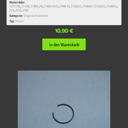
Motorräder:
GPZ1100
,
Z1-900
,
Z1000 J/R
,
Z1000 MKII
,
Z1000 ST
,
Z1000A1
,
Z1000A1 / Z1000A2
,
Z1000A2
,
Z1R
,
Z650
,
Z900
Kategorie:
Original-Ersatzteile
Typ:
Motor
10,90
€
In den Warenkorb