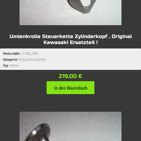
Umlenkrolle Steuerkette Zylinderkopf , Original
Kawasaki Ersatzteil !
Motorräder:
Z1-900
,
Z900
Kategorie:
Original-Ersatzteile
Typ:
Motor
219,00
€
In den Warenkorb