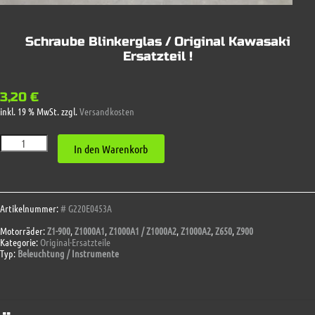
Schraube Blinkerglas / Original Kawasaki
Ersatzteil !
3,20
€
inkl. 19 % MwSt.
zzgl.
Versandkosten
Schraube
In den Warenkorb
Blinkerglas
/
Original
Kawasaki
Ersatzteil
Artikelnummer:
# G220E0453A
!
Motorräder:
Z1-900
,
Z1000A1
,
Z1000A1 / Z1000A2
,
Z1000A2
,
Z650
,
Z900
Menge
Kategorie:
Original-Ersatzteile
Typ:
Beleuchtung / Instrumente