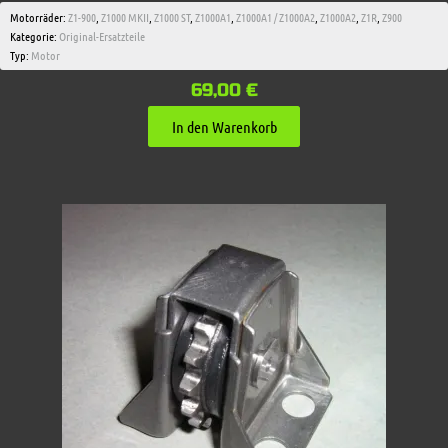
Motorräder:
Z1-900
,
Z1000 MKII
,
Z1000 ST
,
Z1000A1
,
Z1000A1 / Z1000A2
,
Z1000A2
,
Z1R
,
Z900
Kategorie:
Original-Ersatzteile
Typ:
Motor
69,00
€
In den Warenkorb