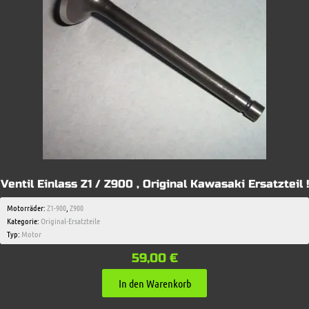
Ventil Einlass Z1 / Z900 , Original Kawasaki Ersatzteil !
Motorräder:
Z1-900
,
Z900
Kategorie:
Original-Ersatzteile
Typ:
Motor
59,00
€
In den Warenkorb