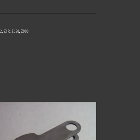
2
,
Z1R
,
Z650
,
Z900