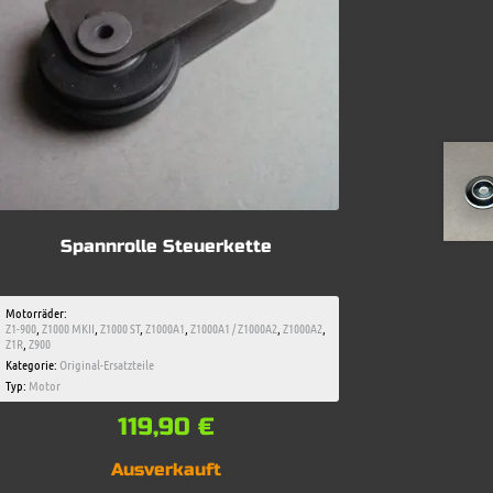
Spannrolle Steuerkette
Motorräder:
Z1-900
,
Z1000 MKII
,
Z1000 ST
,
Z1000A1
,
Z1000A1 / Z1000A2
,
Z1000A2
,
Z1R
,
Z900
Kategorie:
Original-Ersatzteile
Typ:
Motor
119,90
€
Ausverkauft