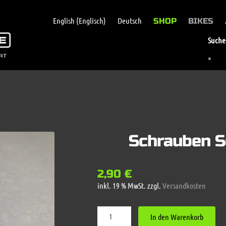
English
(
Englisch
)
Deutsch
SHOP
BIKES
Suche 
×
Schrauben S
2,90
€
inkl. 19 % MwSt.
zzgl.
Versandkosten
Schrauben
In den Warenkorb
Set