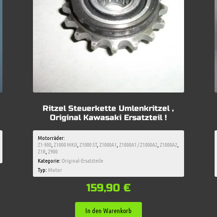
Ritzel Steuerkette Umlenkritzel ,
Original Kawasaki Ersatzteil !
Motorräder:
Z1-900
,
Z1000 MKII
,
Z1000 ST
,
Z1000A1
,
Z1000A1 / Z1000A2
,
Z1000A2
,
Z1R
,
Z900
Kategorie:
Original-Ersatzteile
Typ:
Motor
159,90
€
In den Warenkorb