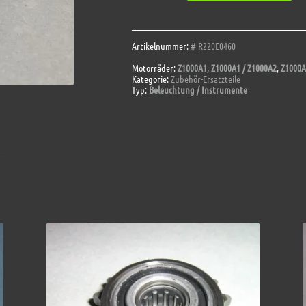
Rücklichtglas
Menge
Artikelnummer:
# R220E0460
Motorräder:
Z1000A1
,
Z1000A1 / Z1000A2
,
Z1000A
Kategorie:
Zubehör-Ersatzteile
Typ:
Beleuchtung / Instrumente