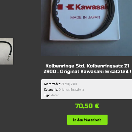
Kolbenringe Std. Kolbenringsatz Z1
Z900 , Original Kawasaki Ersatzteil !
Motorräder:
Z1-900
,
Z900
Kategorie:
Original-Ersatzteile
Typ:
Motor
70,50
€
In den Warenkorb