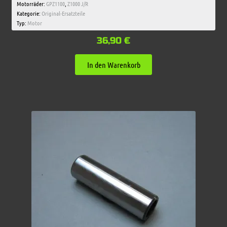
Motorräder:
GPZ1100
,
Z1000 J/R
Kategorie:
Original-Ersatzteile
Typ:
Motor
36,90
€
In den Warenkorb