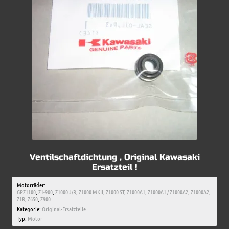
Ventilschaftdichtung , Original Kawasaki
Ersatzteil !
Motorräder:
GPZ1100
,
Z1-900
,
Z1000 J/R
,
Z1000 MKII
,
Z1000 ST
,
Z1000A1
,
Z1000A1 / Z1000A2
,
Z1000A2
,
Z1R
,
Z650
,
Z900
Kategorie:
Original-Ersatzteile
Typ:
Motor