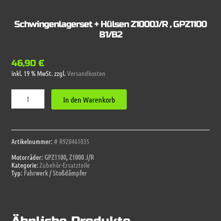
Schwingenlagerset + Hülsen Z1000J/R , GPZ1100
B1/B2
46,90
€
inkl. 19 % MwSt.
zzgl.
Versandkosten
Schwingenlagerset
In den Warenkorb
+
Hülsen
Z1000J/R
,
GPZ1100
Artikelnummer:
# R920461035
B1/B2
Motorräder:
GPZ1100
,
Z1000 J/R
Menge
Kategorie:
Zubehör-Ersatzteile
Typ:
Fahrwerk / Stoßdämpfer