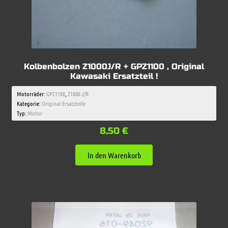
Kolbenbolzen Z1000J/R + GPZ1100 , Original
Kawasaki Ersatzteil !
Motorräder:
GPZ1100
,
Z1000 J/R
Kategorie:
Original-Ersatzteile
Typ:
Motor
8,50
€
In den Warenkorb