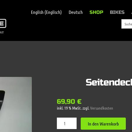
English
(
Englisch
)
Deutsch
SHOP
BIKES
Seitendec
69,90
€
inkl. 19 % MwSt.
zzgl.
Versandkosten
Seitendeckel
In den Warenkorb
Z1R
rechts