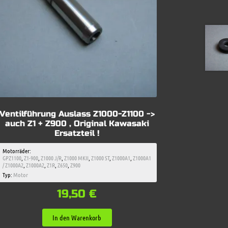
Ventilführung Auslass Z1000-Z1100 ->
auch Z1 + Z900 , Original Kawasaki
Ersatzteil !
Motorräder:
GPZ1100
,
Z1-900
,
Z1000 J/R
,
Z1000 MKII
,
Z1000 ST
,
Z1000A1
,
Z1000A1
/ Z1000A2
,
Z1000A2
,
Z1R
,
Z650
,
Z900
Typ:
Motor
19,50
€
In den Warenkorb