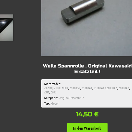
Welle Spannrolle , Original Kawasaki
Ersatzteil !
Motorräder:
Z1-900
,
Z1000 MKII
,
Z1000 ST
,
Z1000A1
,
Z1000A1 / Z1000A2
,
Z1000A2
,
Z1R
,
Z900
Kategorie:
Original-Ersatzteile
Typ:
Motor
14,50
€
In den Warenkorb