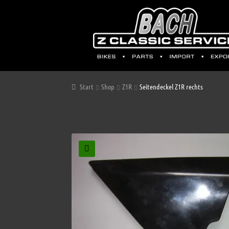
Start
Shop
Z1R
Seitendeckel Z1R rechts
🔍