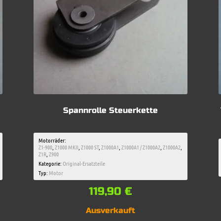
Spannrolle Steuerkette
Motorräder:
Z1-900
,
Z1000 MKII
,
Z1000 ST
,
Z1000A1
,
Z1000A1 / Z1000A2
,
Z1000A2
,
Z1R
,
Z900
Kategorie:
Original-Ersatzteile
Typ:
Motor
119,90
€
Ausverkauft