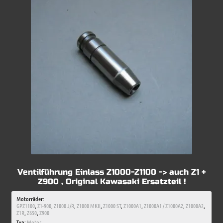
Ventilführung Einlass Z1000-Z1100 -> auch Z1 +
Z900 , Original Kawasaki Ersatzteil !
Motorräder:
GPZ1100
,
Z1-900
,
Z1000 J/R
,
Z1000 MKII
,
Z1000 ST
,
Z1000A1
,
Z1000A1 / Z1000A2
,
Z1000A2
,
Z1R
,
Z650
,
Z900
Typ:
Motor