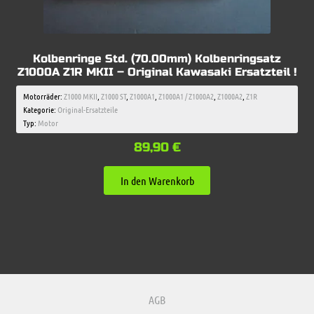
Kolbenringe Std. (70.00mm) Kolbenringsatz
Z1000A Z1R MKII – Original Kawasaki Ersatzteil !
Motorräder:
Z1000 MKII
,
Z1000 ST
,
Z1000A1
,
Z1000A1 / Z1000A2
,
Z1000A2
,
Z1R
Kategorie:
Original-Ersatzteile
Typ:
Motor
89,90
€
In den Warenkorb
AGB