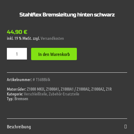
Stahlflex Bremsleitung hinten schwarz
44,90
€
inkl. 19 % MwSt.
zzgl.
Versandkosten
Stahlflex
In den Warenkorb
Bremsleitung
hinten
schwarz
Menge
Artikelnummer:
# T56BBblk
Motorräder:
Z1000 MKII
,
Z1000A1
,
Z1000A1 / Z1000A2
,
Z1000A2
,
Z1R
Kategorie:
Verschleißteile, Zubehör-Ersatzteile
Typ:
Bremsen
Beschreibung