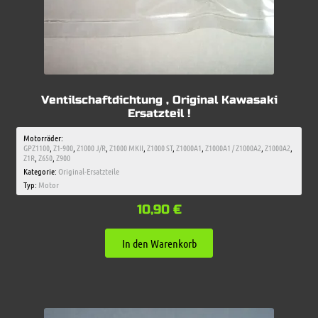
Ventilschaftdichtung , Original Kawasaki
Ersatzteil !
Motorräder:
GPZ1100
,
Z1-900
,
Z1000 J/R
,
Z1000 MKII
,
Z1000 ST
,
Z1000A1
,
Z1000A1 / Z1000A2
,
Z1000A2
,
Z1R
,
Z650
,
Z900
Kategorie:
Original-Ersatzteile
Typ:
Motor
10,90
€
In den Warenkorb