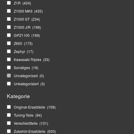
Z1R
(424)
Z1000 MKII
(435)
Z1000 ST
(234)
Z1000 J/R
(199)
GPZ1100
(169)
Z650
(173)
Zephyr
(17)
Kawasaki-Triples
(33)
Sonstiges
(19)
Uncategorized
(0)
Unkategorisiert
(3)
Kategorie
Original-Ersatzteile
(159)
Tuning-Teile
(94)
Verschleißteile
(131)
Zubehör-Ersatzteile
(630)