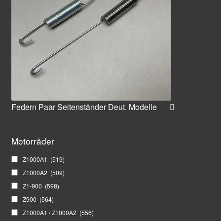
Federn Paar Seitenständer Deut. Modelle
Motorräder
Z1000A1
(519)
Z1000A2
(509)
Z1-900
(598)
Z900
(564)
Z1000A1 / Z1000A2
(556)