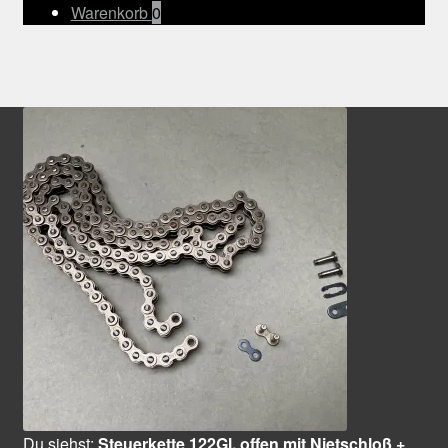
Warenkorb
0
Du siehst:
Steuerkette 122Gl. offen mit Nietschloß +