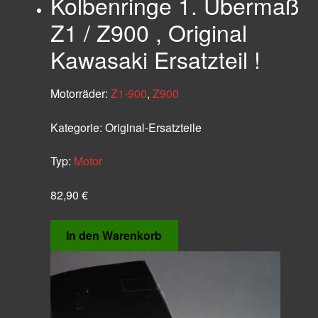
Kolbenringe 1. Übermaß
Z1 / Z900 , Original
Kawasaki Ersatzteil !
Motorräder:
Z1-900
,
Z900
Kategorie:
Original-Ersatzteile
Typ:
Motor
82,90
€
In den Warenkorb