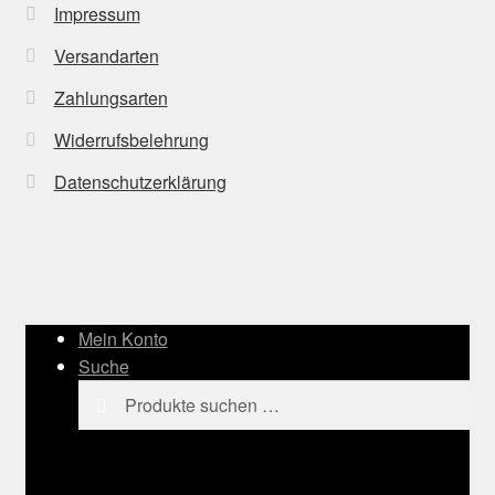
Impressum
Versandarten
Zahlungsarten
Widerrufsbelehrung
Datenschutzerklärung
Mein Konto
Suche
Suchen
Suchen
nach: