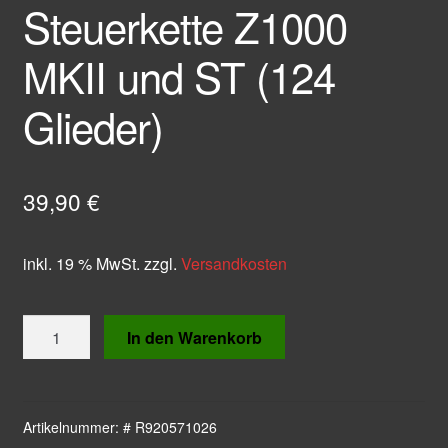
Steuerkette Z1000
MKII und ST (124
Glieder)
39,90
€
inkl. 19 % MwSt.
zzgl.
Versandkosten
Steuerkette
In den Warenkorb
Z1000
MKII
und
ST
Artikelnummer:
# R920571026