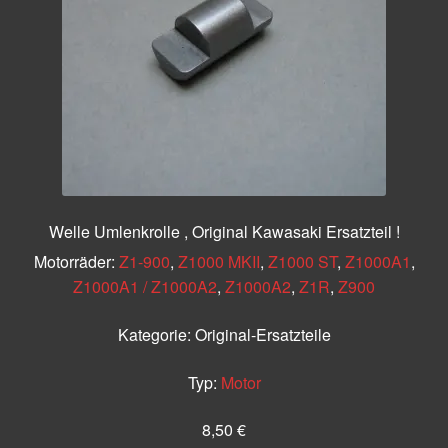
Welle Umlenkrolle , Original Kawasaki Ersatzteil !
Motorräder:
Z1-900
,
Z1000 MKII
,
Z1000 ST
,
Z1000A1
,
Z1000A1 / Z1000A2
,
Z1000A2
,
Z1R
,
Z900
Kategorie:
Original-Ersatzteile
Typ:
Motor
8,50
€