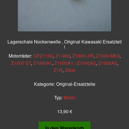
Lagerschale Nockenwelle , Original Kawasaki Ersatzteil
!
Motorräder:
GPZ1100
,
Z1-900
,
Z1000 J/R
,
Z1000 MKII
,
Z1000 ST
,
Z1000A1
,
Z1000A1 / Z1000A2
,
Z1000A2
,
Z1R
,
Z900
Kategorie:
Original-Ersatzteile
Typ:
Motor
13,90
€
In den Warenkorb