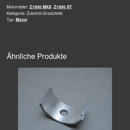
(124
Motorräder:
Z1000 MKII
,
Z1000 ST
Glieder)
Kategorie:
Zubehör-Ersatzteile
Menge
Typ:
Motor
Ähnliche Produkte