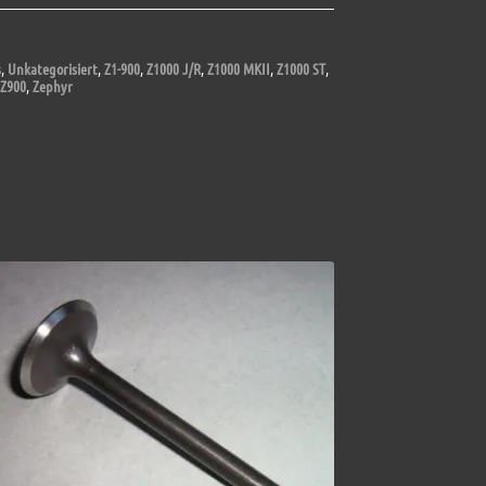
s
,
Unkategorisiert
,
Z1-900
,
Z1000 J/R
,
Z1000 MKII
,
Z1000 ST
,
Z900
,
Zephyr