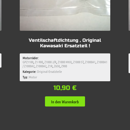
Ventilschaftdichtung , Original
Kawasaki Ersatzteil !
Motorräder:
GPZ1100
,
Z1-900
,
Z1000 J/R
,
Z1000 MKII
,
Z1000 ST
,
Z1000A1
,
Z1000A1
/ Z1000A2
,
Z1000A2
,
Z1R
,
Z650
,
Z900
Kategorie:
Original-Ersatzteile
Typ:
Motor
10,90
€
In den Warenkorb