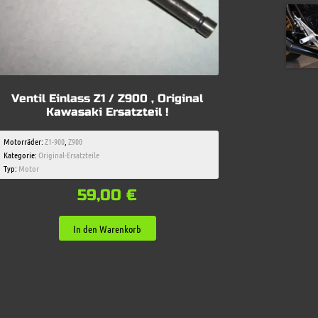
Ventil Einlass Z1 / Z900 , Original
Kawasaki Ersatzteil !
Motorräder:
Z1-900
,
Z900
Kategorie:
Original-Ersatzteile
Typ:
Motor
59,00
€
In den Warenkorb