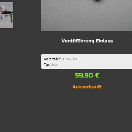
Ventilführung Einlass
Motorräder:
Z1-900
,
Z900
Typ:
Motor
59,90
€
Ausverkauft