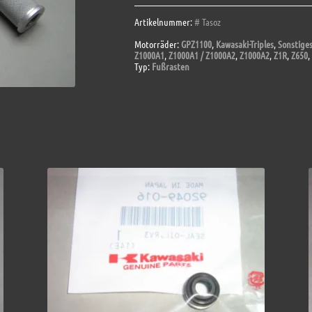
Artikelnummer:
# Tasoz
Motorräder:
GPZ1100
,
Kawasaki-Triples
,
Sonstige
Z1000A1
,
Z1000A1 / Z1000A2
,
Z1000A2
,
Z1R
,
Z650
,
Typ:
Fußrasten