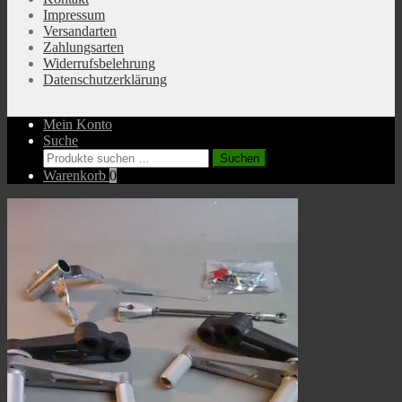
Impressum
Versandarten
Zahlungsarten
Widerrufsbelehrung
Datenschutzerklärung
Mein Konto
Suche
Suchen
Suchen
nach:
Warenkorb
0