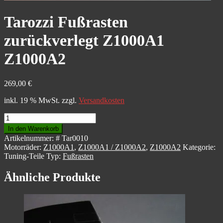
Tarozzi Fußrasten
zurückverlegt Z1000A1
Z1000A2
269,00
€
inkl. 19 % MwSt.
zzgl.
Versandkosten
Tarozzi
Fußrasten
In den Warenkorb
zurückverlegt
Artikelnummer:
# Tar0010
Z1000A1
Motorräder:
Z1000A1
,
Z1000A1 / Z1000A2
,
Z1000A2
Kategorie:
Z1000A2
Tuning-Teile
Typ:
Fußrasten
Menge
Ähnliche Produkte