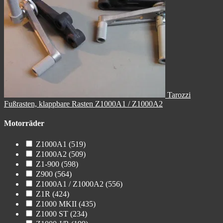
Tarozzi
Fußrasten, klappbare Rasten Z1000A1 / Z1000A2
Motorräder
Z1000A1
(519)
Z1000A2
(509)
Z1-900
(598)
Z900
(564)
Z1000A1 / Z1000A2
(556)
Z1R
(424)
Z1000 MKII
(435)
Z1000 ST
(234)