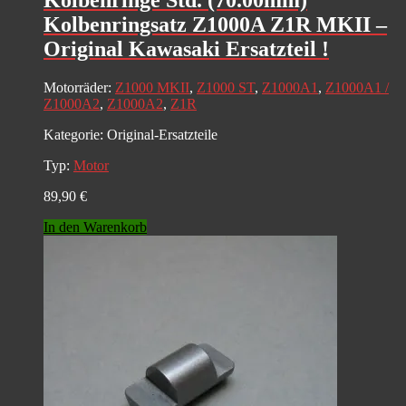
Kolbenringe Std. (70.00mm)
Kolbenringsatz Z1000A Z1R MKII –
Original Kawasaki Ersatzteil !
Motorräder:
Z1000 MKII
,
Z1000 ST
,
Z1000A1
,
Z1000A1 /
Z1000A2
,
Z1000A2
,
Z1R
Kategorie:
Original-Ersatzteile
Typ:
Motor
89,90
€
In den Warenkorb