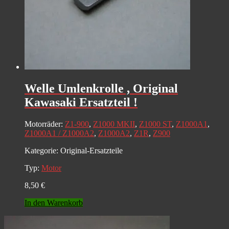
Welle Umlenkrolle , Original
Kawasaki Ersatzteil !
Motorräder:
Z1-900
,
Z1000 MKII
,
Z1000 ST
,
Z1000A1
,
Z1000A1 / Z1000A2
,
Z1000A2
,
Z1R
,
Z900
Kategorie:
Original-Ersatzteile
Typ:
Motor
8,50
€
In den Warenkorb