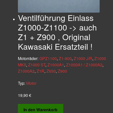
Ventilführung Einlass
Z1000-Z1100 -> auch
Z1 + Z900 , Original
Kawasaki Ersatzteil !
Motorräder:
GPZ1100
,
Z1-900
,
Z1000 J/R
,
Z1000
MKII
,
Z1000 ST
,
Z1000A1
,
Z1000A1 / Z1000A2
,
Z1000A2
,
Z1R
,
Z650
,
Z900
Typ:
Motor
19,90
€
In den Warenkorb