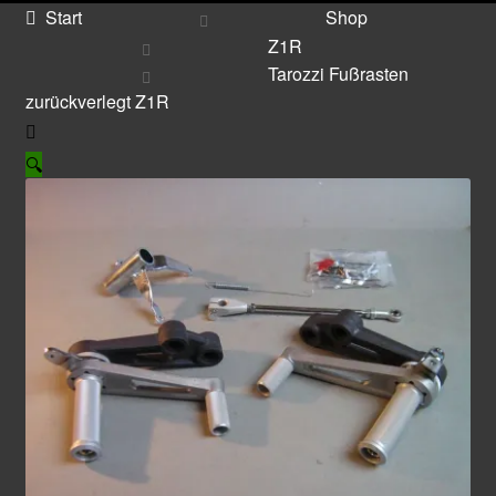
Start
Shop
Z1R
Tarozzi Fußrasten
zurückverlegt Z1R
🔍