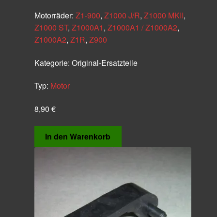
Motorräder:
Z1-900
,
Z1000 J/R
,
Z1000 MKII
,
Z1000 ST
,
Z1000A1
,
Z1000A1 / Z1000A2
,
Z1000A2
,
Z1R
,
Z900
Kategorie:
Original-Ersatzteile
Typ:
Motor
8,90
€
In den Warenkorb