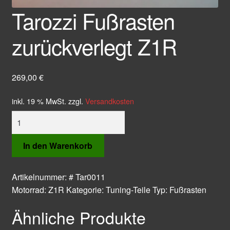
Tarozzi Fußrasten
zurückverlegt Z1R
269,00
€
inkl. 19 % MwSt.
zzgl.
Versandkosten
Tarozzi
Fußrasten
zurückverlegt
In den Warenkorb
Z1R
Menge
Artikelnummer:
# Tar0011
Motorrad:
Z1R
Kategorie:
Tuning-Teile
Typ:
Fußrasten
Ähnliche Produkte