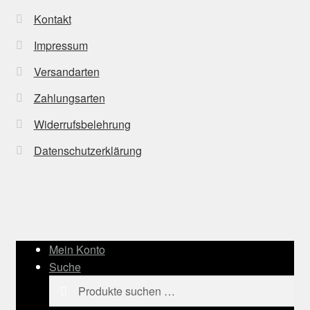
Kontakt
Impressum
Versandarten
Zahlungsarten
Widerrufsbelehrung
Datenschutzerklärung
Mein Konto
Suche
Suchen
Suchen
nach: