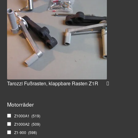
Tarozzi Fußrasten, klappbare Rasten Z1R
Motorräder
Z1000A1
(519)
Z1000A2
(509)
Z1-900
(598)