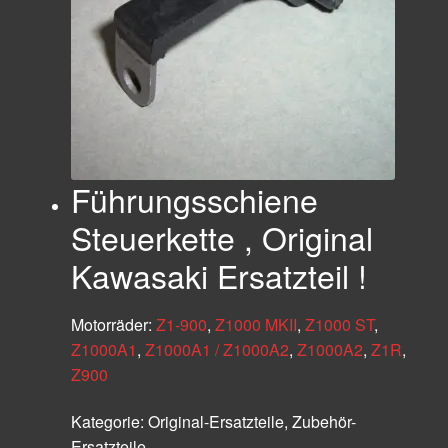
Führungsschiene
Steuerkette , Original
Kawasaki Ersatzteil !
Motorräder:
Z1-900
,
Z1000 MKII
,
Z1000 ST
,
Z1000A1
,
Z1000A1 / Z1000A2
,
Z1000A2
,
Z1R
,
Z900
Kategorie:
Original-Ersatzteile, Zubehör-
Ersatzteile