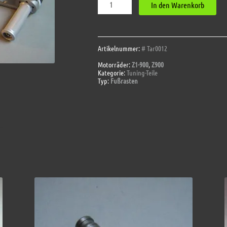
In den Warenkorb
Fußrasten
zurückverlegt
Z1
Z900
Menge
Artikelnummer:
# Tar0012
Motorräder:
Z1-900
,
Z900
Kategorie:
Tuning-Teile
Typ:
Fußrasten