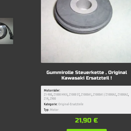
Gummirolle Steuerkette , Original
Kawasaki Ersatzteil !
Motorräder:
Z1-900
,
Z1000 MKII
,
Z1000 ST
,
Z1000A1
,
Z1000A1 / Z1000A2
,
Z1000A2
,
Z1R
,
Z900
Kategorie:
Original-Ersatzteile
Typ:
Motor
21,90
€