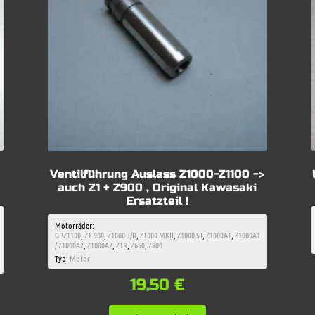
Ventilführung Auslass Z1000-Z1100 ->
auch Z1 + Z900 , Original Kawasaki
Ersatzteil !
Motorräder:
GPZ1100
,
Z1-900
,
Z1000 J/R
,
Z1000 MKII
,
Z1000 ST
,
Z1000A1
,
Z1000A1
/ Z1000A2
,
Z1000A2
,
Z1R
,
Z650
,
Z900
Typ:
Motor
19,50
€