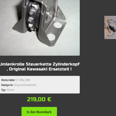
Umlenkrolle Steuerkette Zylinderkopf
, Original Kawasaki Ersatzteil !
Motorräder:
Z1-900
,
Z900
Kategorie:
Original-Ersatzteile
Typ:
Motor
219,00
€
In den Warenkorb