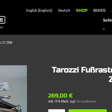
English
(
Englisch
)
Deutsch
SHOP
BIKES
Suche 
×
gt Z1 Z900
Tarozzi Fußrast
269,00
€
inkl. 19 % MwSt.
zzgl.
Versandkosten
Tarozzi