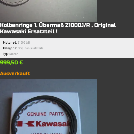
Kolbenringe 1. Übermaß Z1000J/R , Original
Kawasaki Ersatzteil !
Motorrad:
Z1000 J/R
Kategorie:
Original-Ersatzteile
Typ:
Motor
999,50
€
Ausverkauft