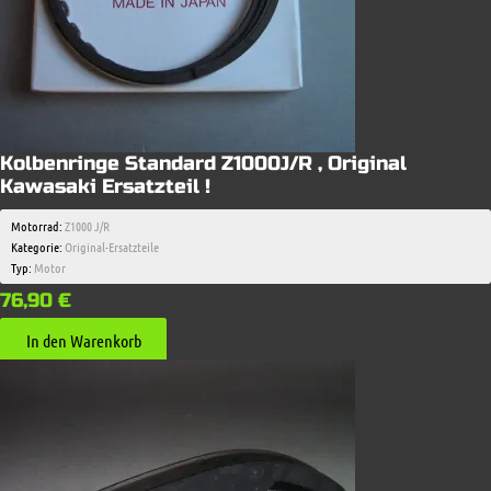
Kolbenringe Standard Z1000J/R , Original
Kawasaki Ersatzteil !
Motorrad:
Z1000 J/R
Kategorie:
Original-Ersatzteile
Typ:
Motor
76,90
€
In den Warenkorb