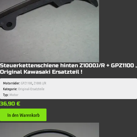
Steuerkettenschiene hinten Z1000J/R + GPZ1100 ,
Original Kawasaki Ersatzteil !
Motorräder:
GPZ1100
,
Z1000 J/R
Kategorie:
Original-Ersatzteile
Typ:
Motor
36,90
€
In den Warenkorb