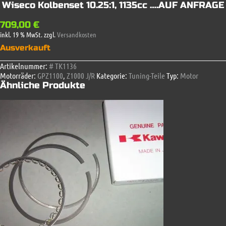
Wiseco Kolbenset 10.25:1, 1135cc ….AUF ANFRAGE
709,00
€
inkl. 19 % MwSt.
zzgl.
Versandkosten
Ausverkauft
Artikelnummer:
# TK1136
Motorräder:
GPZ1100
,
Z1000 J/R
Kategorie:
Tuning-Teile
Typ:
Motor
Ähnliche Produkte