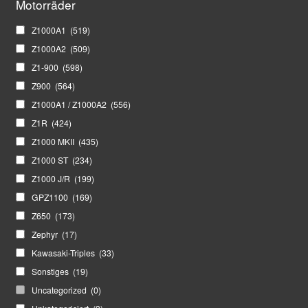
Motorräder
Z1000A1
(519)
Z1000A2
(509)
Z1-900
(598)
Z900
(564)
Z1000A1 / Z1000A2
(556)
Z1R
(424)
Z1000 MKII
(435)
Z1000 ST
(234)
Z1000 J/R
(199)
GPZ1100
(169)
Z650
(173)
Zephyr
(17)
Kawasaki-Triples
(33)
Sonstiges
(19)
Uncategorized
(0)