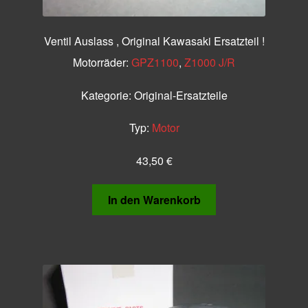
Ventil Auslass , Original Kawasaki Ersatzteil !
Motorräder:
GPZ1100
,
Z1000 J/R
Kategorie:
Original-Ersatzteile
Typ:
Motor
43,50
€
In den Warenkorb