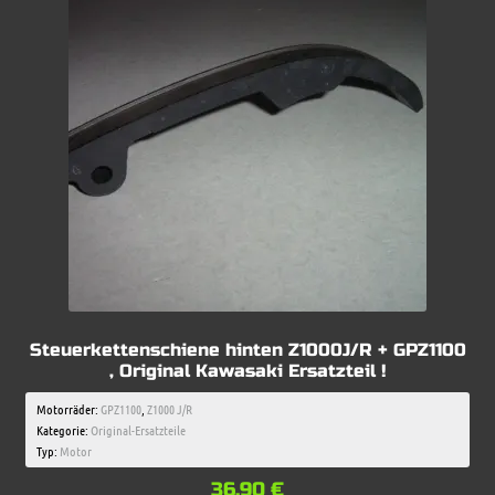
Steuerkettenschiene hinten Z1000J/R + GPZ1100
, Original Kawasaki Ersatzteil !
Motorräder:
GPZ1100
,
Z1000 J/R
Kategorie:
Original-Ersatzteile
Typ:
Motor
36,90
€