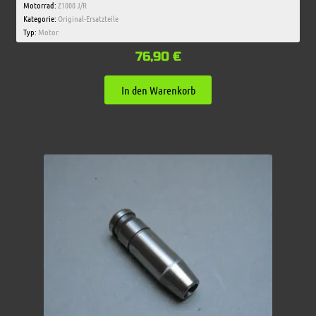
Motorrad:
Z1000 J/R
Kategorie:
Original-Ersatzteile
Typ:
Motor
76,90
€
In den Warenkorb