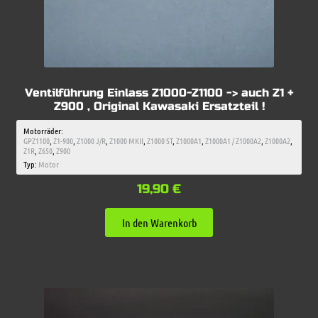
Ventilführung Einlass Z1000-Z1100 -> auch Z1 +
Z900 , Original Kawasaki Ersatzteil !
Motorräder:
GPZ1100
,
Z1-900
,
Z1000 J/R
,
Z1000 MKII
,
Z1000 ST
,
Z1000A1
,
Z1000A1 / Z1000A2
,
Z1000A2
,
Z1R
,
Z650
,
Z900
Typ:
Motor
19,90
€
In den Warenkorb