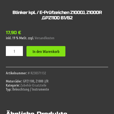
Blinker kpl. / E-Prüfzeichen Z1000J, Z1000R
,GPZ1100 B1/B2
17,90
€
inkl. 19 % MwSt.
zzgl.
Versandkosten
Blinker
In den Warenkorb
kpl.
/
E-
Prüfzeichen
Z1000J,
Artikelnummer:
# R230371132
Z1000R
Motorräder:
GPZ1100
,
Z1000 J/R
,GPZ1100
Kategorie:
Zubehör-Ersatzteile
B1/B2
Typ:
Beleuchtung / Instrumente
Menge