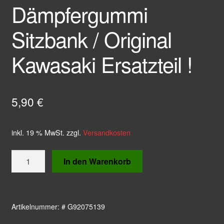
Dämpfergummi
Sitzbank / Original
Kawasaki Ersatzteil !
5,90
€
inkl. 19 % MwSt.
zzgl.
Versandkosten
Dämpfergummi
In den Warenkorb
Sitzbank
/
Original
Kawasaki
Artikelnummer:
# G92075139
Ersatzteil