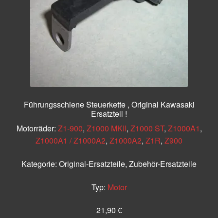
Führungsschiene Steuerkette , Original Kawasaki
Ersatzteil !
Motorräder:
Z1-900
,
Z1000 MKII
,
Z1000 ST
,
Z1000A1
,
Z1000A1 / Z1000A2
,
Z1000A2
,
Z1R
,
Z900
Kategorie:
Original-Ersatzteile, Zubehör-Ersatzteile
Typ:
Motor
21,90
€