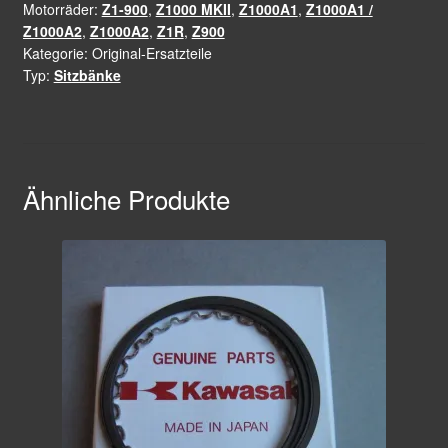
Motorräder:
Z1-900
,
Z1000 MKII
,
Z1000A1
,
Z1000A1 /
!
Z1000A2
,
Z1000A2
,
Z1R
,
Z900
Menge
Kategorie:
Original-Ersatzteile
Typ:
Sitzbänke
Ähnliche Produkte