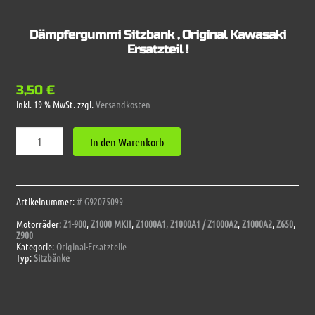
Dämpfergummi Sitzbank , Original Kawasaki
Ersatzteil !
3,50
€
inkl. 19 % MwSt.
zzgl.
Versandkosten
Dämpfergummi
In den Warenkorb
Sitzbank
,
Original
Kawasaki
Ersatzteil
Artikelnummer:
# G92075099
!
Motorräder:
Z1-900
,
Z1000 MKII
,
Z1000A1
,
Z1000A1 / Z1000A2
,
Z1000A2
,
Z650
,
Menge
Z900
Kategorie:
Original-Ersatzteile
Typ:
Sitzbänke