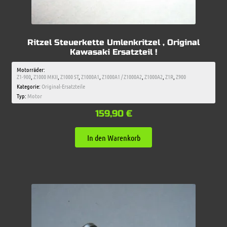
Ritzel Steuerkette Umlenkritzel , Original
Kawasaki Ersatzteil !
Motorräder:
Z1-900
,
Z1000 MKII
,
Z1000 ST
,
Z1000A1
,
Z1000A1 / Z1000A2
,
Z1000A2
,
Z1R
,
Z900
Kategorie:
Original-Ersatzteile
Typ:
Motor
159,90
€
In den Warenkorb