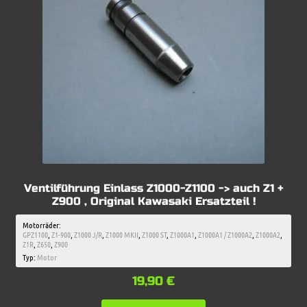
Ventilführung Einlass Z1000-Z1100 -> auch Z1 +
Z900 , Original Kawasaki Ersatzteil !
Motorräder:
GPZ1100
,
Z1-900
,
Z1000 J/R
,
Z1000 MKII
,
Z1000 ST
,
Z1000A1
,
Z1000A1 / Z1000A2
,
Z1000A2
,
Z1R
,
Z650
,
Z900
Typ:
Motor
19,90
€