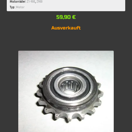
Motorräder:
Z1-900
,
Z900
Typ:
Motor
59,90
€
Ausverkauft