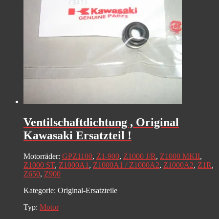
Ventilschaftdichtung , Original
Kawasaki Ersatzteil !
Motorräder:
GPZ1100
,
Z1-900
,
Z1000 J/R
,
Z1000 MKII
,
Z1000 ST
,
Z1000A1
,
Z1000A1 / Z1000A2
,
Z1000A2
,
Z1R
,
Z650
,
Z900
Kategorie:
Original-Ersatzteile
Typ:
Motor