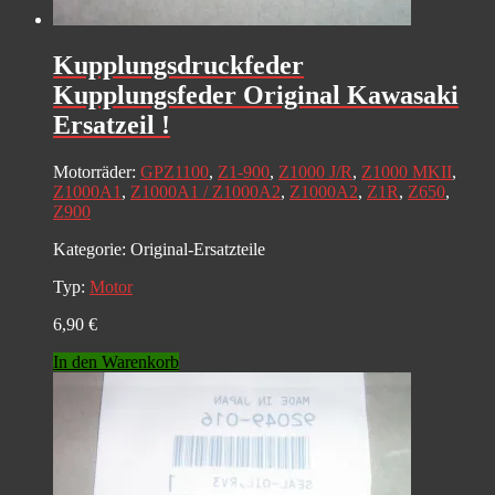
Kupplungsdruckfeder
Kupplungsfeder Original Kawasaki
Ersatzeil !
Motorräder:
GPZ1100
,
Z1-900
,
Z1000 J/R
,
Z1000 MKII
,
Z1000A1
,
Z1000A1 / Z1000A2
,
Z1000A2
,
Z1R
,
Z650
,
Z900
Kategorie:
Original-Ersatzteile
Typ:
Motor
6,90
€
In den Warenkorb