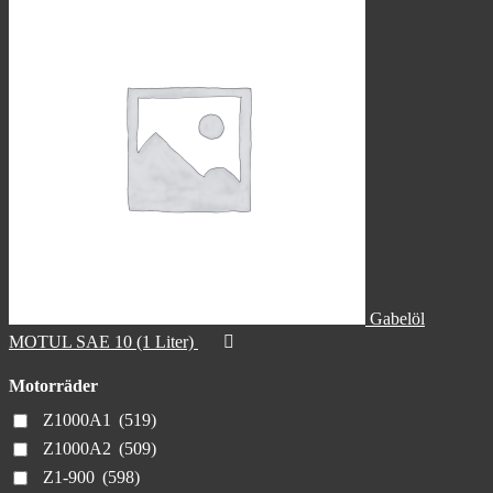
Gabelöl
MOTUL SAE 10 (1 Liter)
Motorräder
Z1000A1
(519)
Z1000A2
(509)
Z1-900
(598)