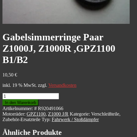
Gabelsimmerringe Paar
Z1000J, Z1000R ,GPZ1100
B1/B2
10,50
€
inkl. 19 % MwSt.
zzgl.
Versandkosten
Gabelsimmerringe
Paar
In den Warenkorb
Z1000J,
Artikelnummer:
# R920491066
Z1000R
Motorräder:
GPZ1100
,
Z1000 J/R
Kategorie:
Verschleißteile,
,GPZ1100
Zubehör-Ersatzteile
Typ:
Fahrwerk / Stoßdämpfer
B1/B2
Menge
Ähnliche Produkte