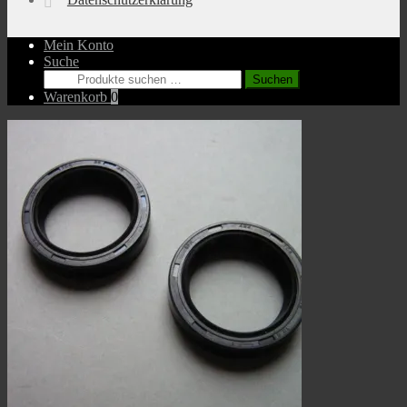
Mein Konto
Suche
Suchen
Suchen
nach:
Warenkorb
0