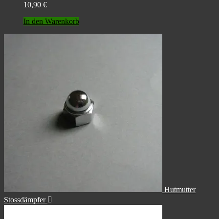
10,90
€
In den Warenkorb
Hutmutter
Stossdämpfer