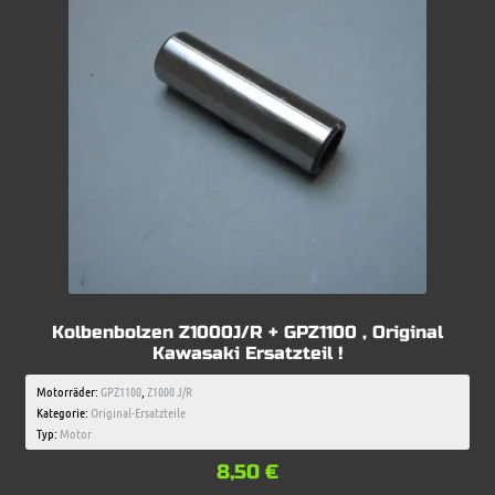
Kolbenbolzen Z1000J/R + GPZ1100 , Original
Kawasaki Ersatzteil !
Motorräder:
GPZ1100
,
Z1000 J/R
Kategorie:
Original-Ersatzteile
Typ:
Motor
8,50
€