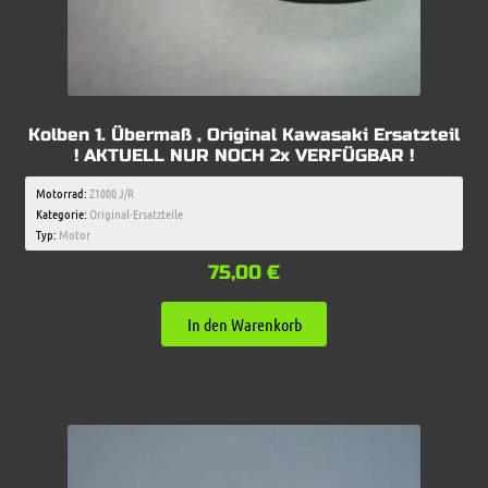
Kolben 1. Übermaß , Original Kawasaki Ersatzteil
! AKTUELL NUR NOCH 2x VERFÜGBAR !
Motorrad:
Z1000 J/R
Kategorie:
Original-Ersatzteile
Typ:
Motor
75,00
€
In den Warenkorb