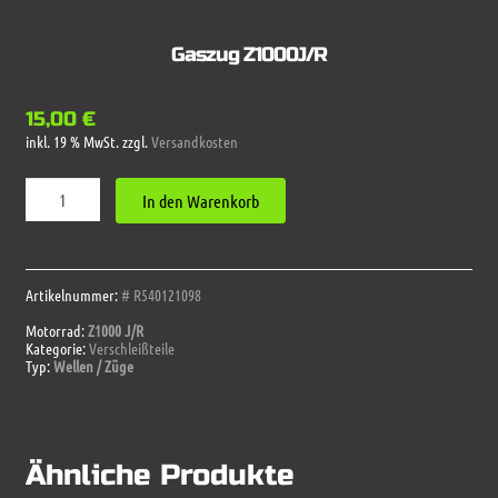
Gaszug Z1000J/R
15,00
€
inkl. 19 % MwSt.
zzgl.
Versandkosten
Gaszug
In den Warenkorb
Z1000J/R
Menge
Artikelnummer:
# R540121098
Motorrad:
Z1000 J/R
Kategorie:
Verschleißteile
Typ:
Wellen / Züge
Ähnliche Produkte