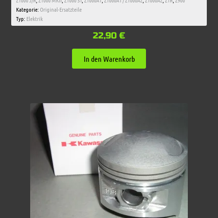
Z1000 J/R
,
Z1000 MKII
,
Z1000 ST
,
Z1000A1
,
Z1000A1 / Z1000A2
,
Z1000A2
,
Z1R
,
Z900
Kategorie:
Original-Ersatzteile
Typ:
Elektrik
22,90
€
In den Warenkorb