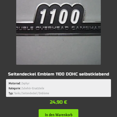
Seitendeckel Emblem 1100 DOHC selbstklebend
Motorrad:
Zephyr
Kategorie:
Zubehör-Ersatzteile
Typ:
Tanks / Seitendeckel / Embleme
24,90
€
In den Warenkorb