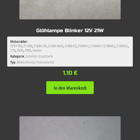
Glühlampe Blinker 12V 21W
Motorräder:
GPZ1100
,
Z1-900
,
Z1000 J/R
,
Z1000 MKII
,
Z1000 ST
,
Z1000A1
,
Z1000A1 / Z1000A2
,
Z1000A2
,
Z1R
,
Z650
,
Z900
,
Zephyr
Kategorie:
Zubehör-Ersatzteile
Typ:
Beleuchtung / Instrumente
1,10
€
In den Warenkorb