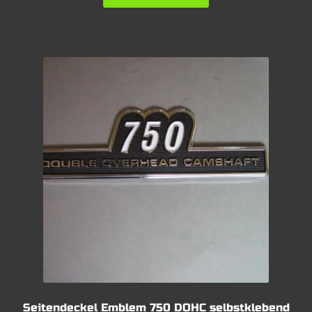
Seitendeckel Emblem 750 DOHC selbstklebend