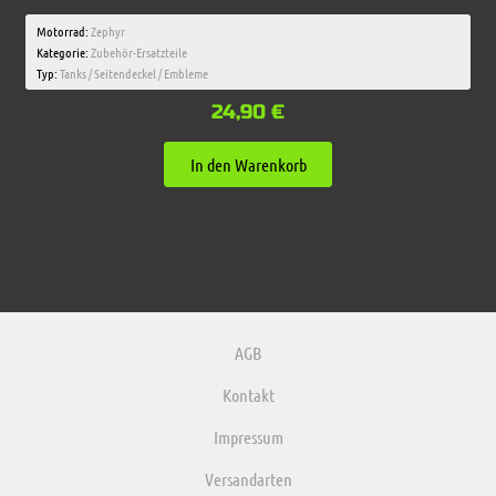
Motorrad:
Zephyr
Kategorie:
Zubehör-Ersatzteile
Typ:
Tanks / Seitendeckel / Embleme
24,90
€
In den Warenkorb
AGB
Kontakt
Impressum
Versandarten