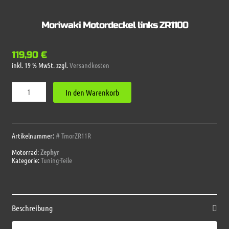
Moriwaki Motordeckel links ZR1100
119,90
€
inkl. 19 % MwSt.
zzgl.
Versandkosten
Moriwaki
In den Warenkorb
Motordeckel
links
ZR1100
Menge
Artikelnummer:
# TmorZR11R
Motorrad:
Zephyr
Kategorie:
Tuning-Teile
Beschreibung