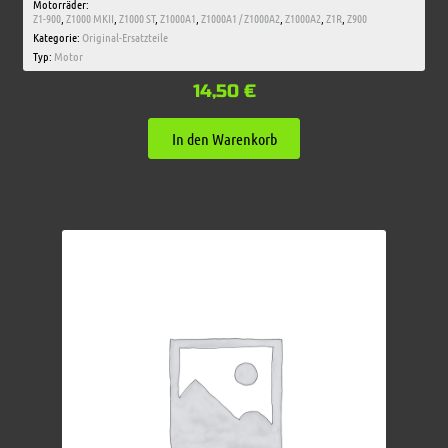
Motorräder:
Z1-900
,
Z1000 MKII
,
Z1000 ST
,
Z1000A1
,
Z1000A1 / Z1000A2
,
Z1000A2
,
Z1R
,
Z900
Kategorie:
Original-Ersatzteile
Typ:
Motor
14,50
€
In den Warenkorb