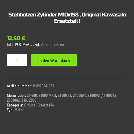
Stehbolzen Zylinder M10x158 , Original Kawasaki
Ersatzteil !
12,50
€
inkl. 19 % MwSt.
zzgl.
Versandkosten
Stehbolzen
In den Warenkorb
Zylinder
M10x158
,
Original
Kawasaki
Artikelnummer:
# G920041231
Ersatzteil
Motorräder:
Z1-900
,
Z1000 MKII
,
Z1000 ST
,
Z1000A1
,
Z1000A1 / Z1000A2
,
!
Z1000A2
,
Z1R
,
Z900
Menge
Kategorie:
Original-Ersatzteile
Typ:
Motor