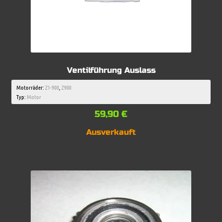
Ventilführung Auslass
Motorräder:
Z1-900
,
Z900
Typ:
Motor
59,90
€
Ausverkauft