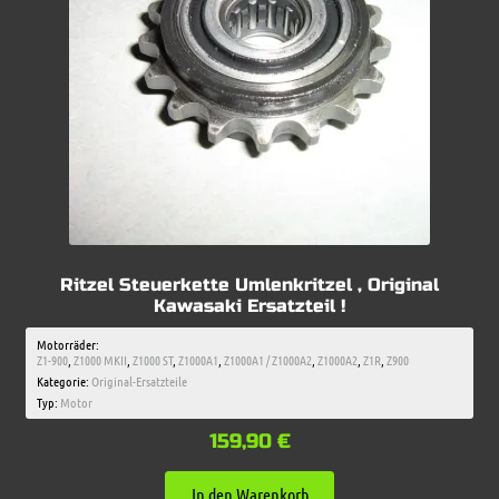
Ritzel Steuerkette Umlenkritzel , Original
Kawasaki Ersatzteil !
Motorräder:
Z1-900
,
Z1000 MKII
,
Z1000 ST
,
Z1000A1
,
Z1000A1 / Z1000A2
,
Z1000A2
,
Z1R
,
Z900
Kategorie:
Original-Ersatzteile
Typ:
Motor
159,90
€
In den Warenkorb